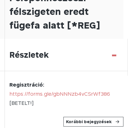
félszigeten eredt
fügefa alatt [*REG]
-
Részletek
Regisztráció:
https://forms.gle/gbNNNzb4vCSrWf386
[BETELT!]
Korábbi bejegyzések