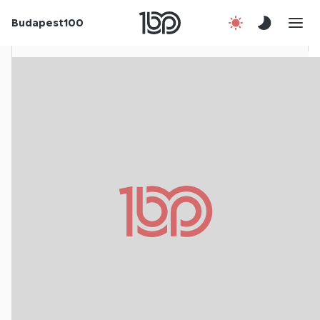
Budapest100
Korábbi évek
Csatlakozz!
Kapcsolat
En