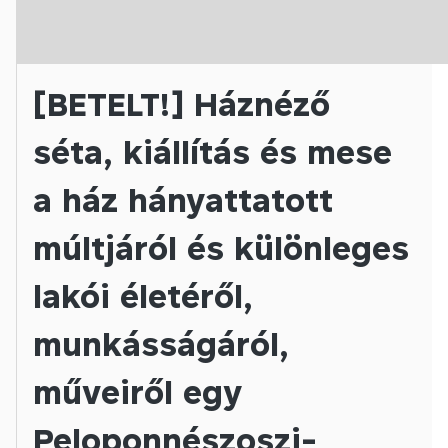
[BETELT!] Háznéző
séta, kiállítás és mese
a ház hányattatott
múltjáról és különleges
lakói életéről,
munkásságáról,
műveiről egy
Peloponnészoszi-