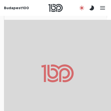
Budapest100
Korábbi évek
Csatlakozz!
Kapcsolat
En