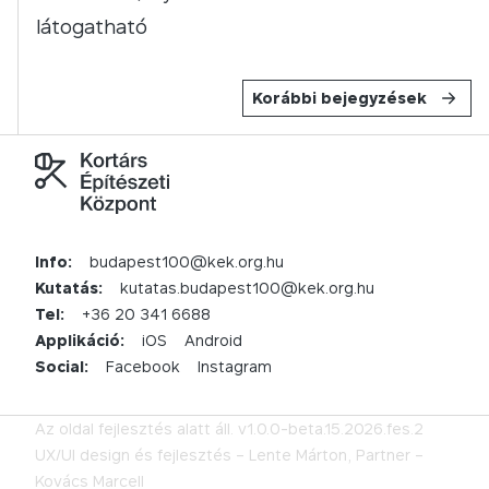
látogatható
Korábbi bejegyzések
Info:
budapest100@kek.org.hu
Kutatás:
kutatas.budapest100@kek.org.hu
Tel:
+36 20 341 6688
Applikáció:
iOS
Android
Social:
Facebook
Instagram
Az oldal fejlesztés alatt áll.
v1.0.0-beta.15.2026.fes.2
UX/UI design és fejlesztés –
Lente Márton,
Partner –
Kovács Marcell