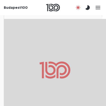
Budapest100
Korábbi évek
Csatlakozz!
Kapcsolat
En