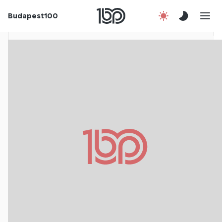
Budapest100
Korábbi évek
Csatlakozz!
Kapcsolat
En