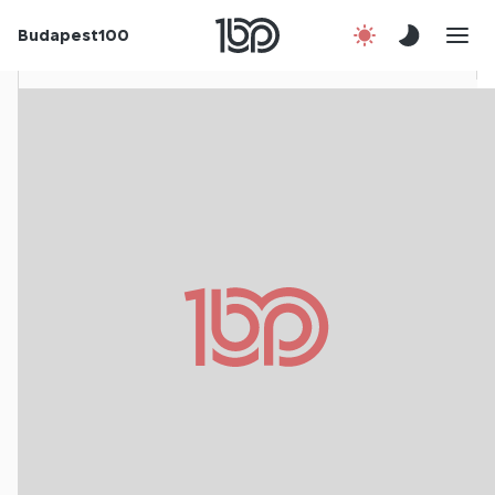
Budapest100
Korábbi évek
Csatlakozz!
Kapcsolat
En