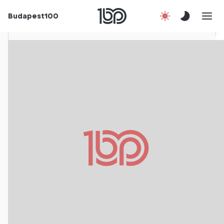
Budapest100
Korábbi évek
Csatlakozz!
Kapcsolat
En