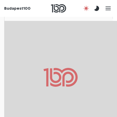
Budapest100
Korábbi évek
Csatlakozz!
Kapcsolat
En