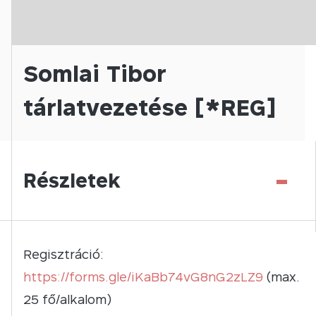
Somlai Tibor
tárlatvezetése [*REG]
-
Részletek
Regisztráció:
https://forms.gle/iKaBb74vG8nG2zLZ9
(max.
25 fő/alkalom)