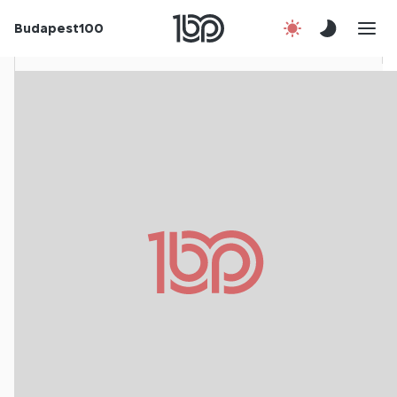
Budapest100
Korábbi évek
Csatlakozz!
Kapcsolat
En