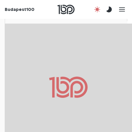
Budapest100
Korábbi évek
Csatlakozz!
Kapcsolat
En