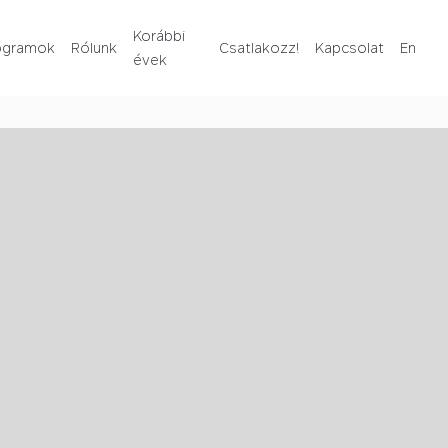
Rólunk
Korábbi
ogramok
Rólunk
Csatlakozz!
Kapcsolat
En
évek
Korábbi évek
Csatlakozz!
Kapcsolat
En