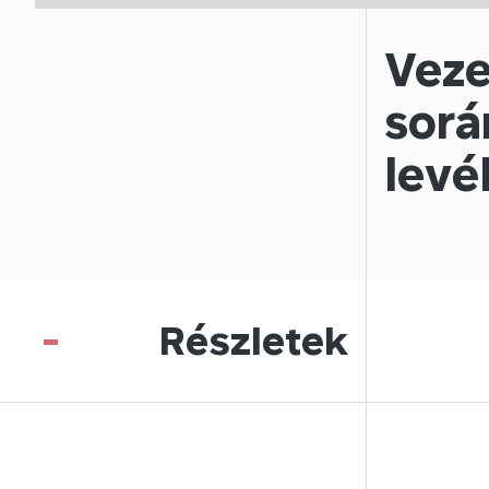
Veze
sorá
levé
-
Részletek