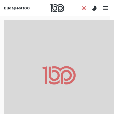
Budapest100
Korábbi évek
Csatlakozz!
Kapcsolat
En