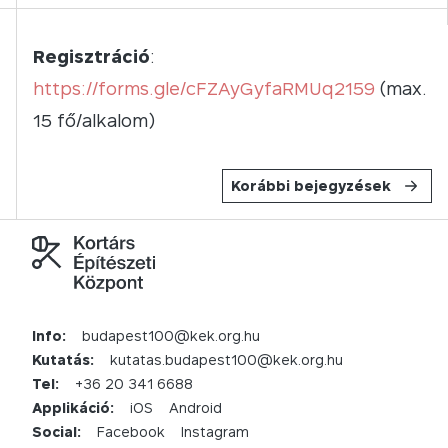
Regisztráció
:
https://forms.gle/cFZAyGyfaRMUq2159
(max.
15 fő/alkalom)
Korábbi bejegyzések
Info:
budapest100@kek.org.hu
Kutatás:
kutatas.budapest100@kek.org.hu
Tel:
+36 20 341 6688
Applikáció:
iOS
Android
Social:
Facebook
Instagram