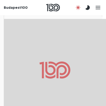
Budapest100
Korábbi évek
Csatlakozz!
Kapcsolat
En