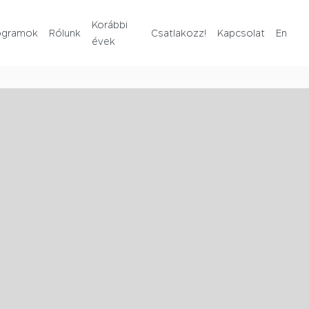
Rólunk
Korábbi
ogramok
Rólunk
Csatlakozz!
Kapcsolat
En
évek
Korábbi évek
Csatlakozz!
Kapcsolat
En