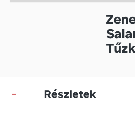
Zene
Sala
Tűzk
-
Részletek