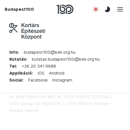
Rólunk
Budapest100
Korábbi évek
Csatlakozz!
Info:
budapest100@kek.org.hu
Kapcsolat
Kutatás:
kutatas.budapest100@kek.org.hu
Tel:
+36 20 341 6688
Applikáció:
iOS
Android
Social:
Facebook
Instagram
Az oldal fejlesztés alatt áll.
v1.0.0-beta.15.2026.fes.2
UX/UI design és fejlesztés –
Lente Márton,
Partner –
Kovács Marcell