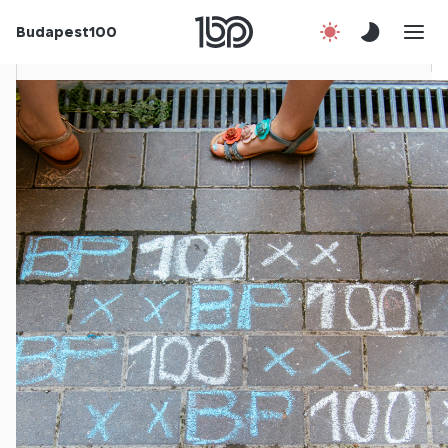
Budapest100
Korábbi évek
Csatlakozz!
Kapcsolat
En