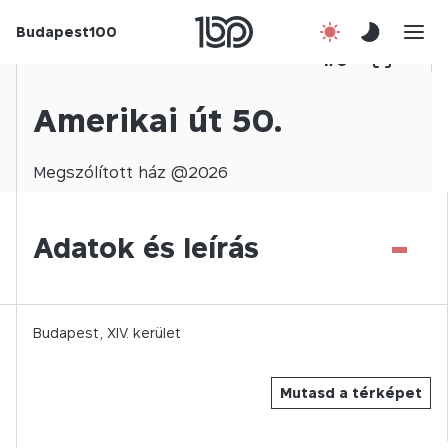
Budapest100
Korábbi évek
1
/
0
Csatlakozz!
Amerikai út 50.
Kapcsolat
Megszólított
ház @
2026
En
-
Adatok és leírás
Budapest,
XIV.
kerület
Mutasd a térképet