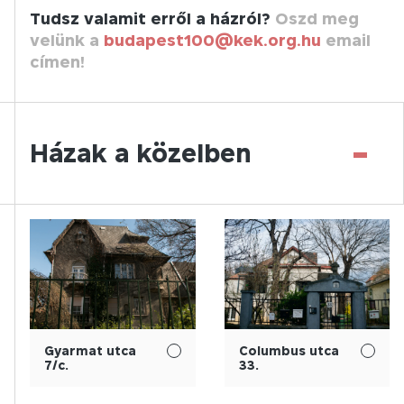
Tudsz valamit erről a házról?
Oszd meg
velünk a
budapest100@kek.org.hu
email
címen!
-
Házak a közelben
Gyarmat utca
Columbus utca
7/c.
33.