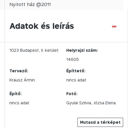
Nyitott
ház @
2011
-
Adatok és leírás
1023
Budapest,
II.
kerület
Helyrajzi szám:
14605
Tervező:
Építtető:
Krausz Ármin
nincs adat
Építő:
Fotó:
nincs adat
Gyulai Szilvia
Józsa Elena
Mutasd a térképet