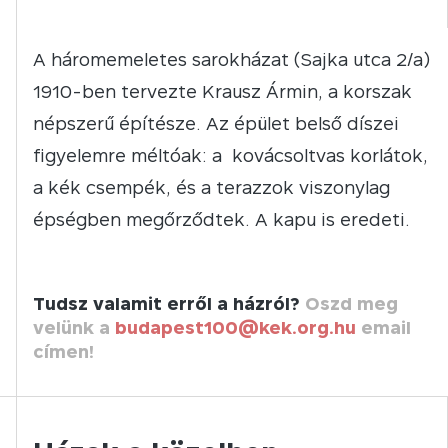
A háromemeletes sarokházat (Sajka utca 2/a)
1910-ben tervezte Krausz Ármin, a korszak
népszerű építésze. Az épület belső díszei
figyelemre méltóak: a kovácsoltvas korlátok,
a kék csempék, és a terazzok viszonylag
épségben megőrződtek. A kapu is eredeti.
Tudsz valamit erről a házról?
Oszd meg
velünk a
budapest100@kek.org.hu
email
címen!