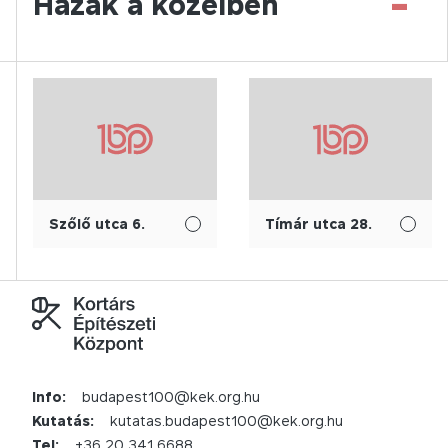
-
Házak a közelben
Szőlő utca 6.
Tímár utca 28.
Info:
budapest100@kek.org.hu
Kutatás:
kutatas.budapest100@kek.org.hu
Tel:
+36 20 341 6688