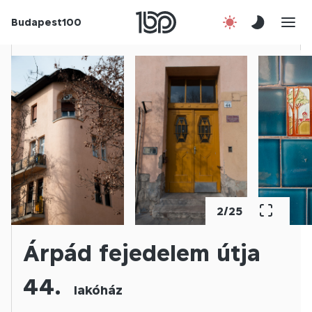
Budapest100
Korábbi évek
Csatlakozz!
Kapcsolat
En
2
/
25
Árpád fejedelem útja
44.
lakóház