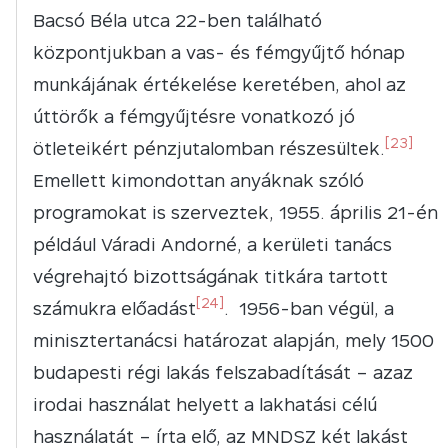
Bacsó Béla utca 22-ben található
központjukban a vas- és fémgyűjtő hónap
munkájának értékelése keretében, ahol az
úttörők a fémgyűjtésre vonatkozó jó
[23]
ötleteikért pénzjutalomban részesültek.
Emellett kimondottan anyáknak szóló
programokat is szerveztek, 1955. április 21-én
például Váradi Andorné, a kerületi tanács
végrehajtó bizottságának titkára tartott
[24]
számukra előadást
. 1956-ban végül, a
minisztertanácsi határozat alapján, mely 1500
budapesti régi lakás felszabadítását – azaz
irodai használat helyett a lakhatási célú
használatát – írta elő, az MNDSZ két lakást