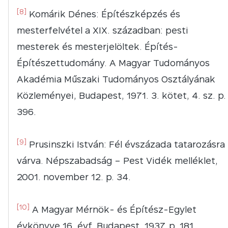
[8]
Komárik Dénes: Építészképzés és
mesterfelvétel a XIX. században: pesti
mesterek és mesterjelöltek. Építés-
Építészettudomány. A Magyar Tudományos
Akadémia Műszaki Tudományos Osztályának
Közleményei, Budapest, 1971. 3. kötet, 4. sz. p.
396.
[9]
Prusinszki István: Fél évszázada tatarozásra
várva. Népszabadság – Pest Vidék melléklet,
2001. november 12. p. 34.
[10]
A Magyar Mérnök- és Építész-Egylet
évkönyve 16. évf. Budapest, 1937. p. 181.