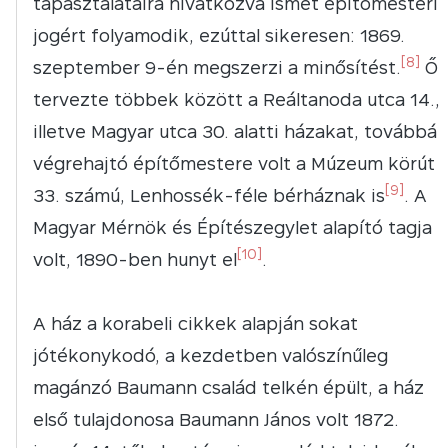
tapasztalataira hivatkozva ismét építőmesteri
jogért folyamodik, ezúttal sikeresen: 1869.
[8]
szeptember 9-én megszerzi a minősítést.
Ő
tervezte többek között a Reáltanoda utca 14.,
illetve Magyar utca 30. alatti házakat, továbbá
végrehajtó építőmestere volt a Múzeum körút
[9]
33. számú, Lenhossék-féle bérháznak is
. A
Magyar Mérnök és Építészegylet alapító tagja
[10]
volt, 1890-ben hunyt el
.
A ház a korabeli cikkek alapján sokat
jótékonykodó, a kezdetben valószínűleg
magánzó Baumann család telkén épült, a ház
első tulajdonosa Baumann János volt 1872.