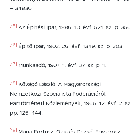
– 34830
[15]
Az Épitési Ipar, 1886. 10. évf. 521. sz. p. 356.
[16]
Épitő Ipar, 1902. 26. évf. 1349. sz. p. 303.
[17]
Munkaadó, 1907. 1. évf. 27. sz. p. 1.
[18]
Kővágó László: A Magyarországi
Nemzetközi Szocialista Föderációról.
Párttörténeti Közlemények, 1966. 12. évf. 2. sz.
pp. 126–144.
[19]
Maria Fortusz: Olga és Dezső. Egy orosz