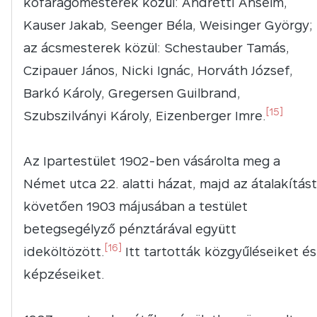
kőfaragómesterek közül: Andretti Anselm,
Kauser Jakab, Seenger Béla, Weisinger György;
az ácsmesterek közül: Schestauber Tamás,
Czipauer János, Nicki Ignác, Horváth József,
Barkó Károly, Gregersen Guilbrand,
[15]
Szubszilványi Károly, Eizenberger Imre.
Az Ipartestület 1902-ben vásárolta meg a
Német utca 22. alatti házat, majd az átalakítást
követően 1903 májusában a testület
betegsegélyző pénztárával együtt
[16]
ideköltözött.
Itt tartották közgyűléseiket és
képzéseiket.