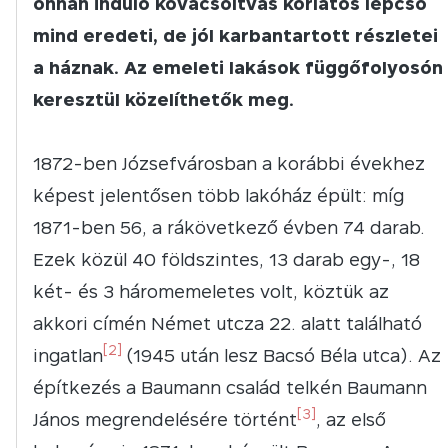
onnan induló kovácsoltvas korlátos lépcső
mind eredeti, de jól karbantartott részletei
a háznak. Az emeleti lakások függőfolyosón
keresztül közelíthetők meg.
1872-ben Józsefvárosban a korábbi évekhez
képest jelentősen több lakóház épült: míg
1871-ben 56, a rákövetkező évben 74 darab.
Ezek közül 40 földszintes, 13 darab egy-, 18
két- és 3 háromemeletes volt, köztük az
akkori címén Német utcza 22. alatt található
[2]
ingatlan
(1945 után lesz Bacsó Béla utca). Az
építkezés a Baumann család telkén Baumann
[3]
János megrendelésére történt
, az első