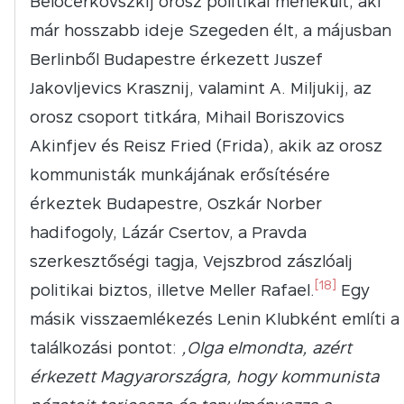
Belocerkovszkij orosz politikai menekült, aki
már hosszabb ideje Szegeden élt, a májusban
Berlinből Budapestre érkezett Juszef
Jakovljevics Krasznij, valamint A. Miljukij, az
orosz csoport titkára, Mihail Boriszovics
Akinfjev és Reisz Fried (Frida), akik az orosz
kommunisták munkájának erősítésére
érkeztek Budapestre, Oszkár Norber
hadifogoly, Lázár Csertov, a Pravda
szerkesztőségi tagja, Vejszbrod zászlóalj
[18]
politikai biztos, illetve Meller Rafael.
Egy
másik visszaemlékezés Lenin Klubként említi a
találkozási pontot:
„Olga elmondta, azért
érkezett Magyarországra, hogy kommunista