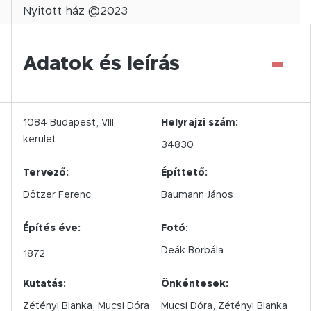
Nyitott
ház @
2023
-
Adatok és leírás
1084
Budapest,
VIII.
Helyrajzi szám:
kerület
34830
Tervező:
Építtető:
Dötzer Ferenc
Baumann János
Építés éve:
Fotó:
Deák Borbála
1872
Kutatás:
Önkéntesek:
Zétényi Blanka, Mucsi Dóra
Mucsi Dóra, Zétényi Blanka