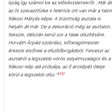
újság így számol be az előkészületekről:
„Már áll
az öt szavazófülke s felettük ott van már a falon
Rákosi Mátyás képe. A bizottság asztala is
helyén áll már. De a dekoráció még az asztalon,
fekszik, délután kerül sor a falak díszítésére.
Horváth Árpád szobrász, kőfaragómester
érkezik elsőnek a díszítőbrigádból. Felveszi az
asztalról a legszebb vörös selyemszalagot és a
Rákosi-kép alá próbálja, az ő arcképét ölelje
[21]
körül a legszebb dísz.”