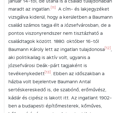
január 14-től, de utána is a család tulajdonában
[11]
maradt az ingatlan.
A cím- és lakjegyzéket
vizsgálva kiderül, hogy a kerületben a Baumann
család számos tagja élt a Józsefvárosban, de a
pontos viszonyrendszer nem tisztázható a
családtagok között. 1880. október 16-tól
[12]
Baumann Károly lett az ingatlan tulajdonosa
,
aki politikailag is aktív volt, ugyanis a
józsefvárosi Deák-párt tagjaként is
[13]
tevékenykedett
. Ebben az időszakban a
házba volt bejelentve Baumann Antal
sertéskereskedő is, de szabónő, erőművész,
kádár és cipész is lakott itt. Az ingatlant 1902-
ben a budapesti építőmesterek, kőműves,