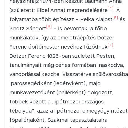
helyszínrajz 1871-ben készült Baumann Anna
[4]
(született: Eibel Anna) megrendelésére
. A
[5]
folyamatba több építészt – Pelka Alajost
és
[6]
Knotz Sándort
– is bevontak, a főbb
munkálatok, így az emeletráépítés Dötzer
[7]
Ferenc építőmester nevéhez fűződnek
.
Dötzer Ferenc 1826-ban született Pesten,
tanulmányait még céhes formában inaskodva,
vándorlással kezdte. Visszatérve szülővárosába
iparossegédként (legényként), majd
munkavezetőként (pallérként) dolgozott,
többek között a „lipótmezei országos
tébolyda”, azaz a lipótmezei elmegyógyintézet
főpallérjaként. Szakmai tapasztalataira