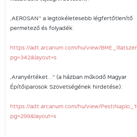
„AEROSAN“ a legtökéletesebb légfertőtlenítő
permetező és folyadék:
https://adt.arcanum.com/hu/view/BME_Illatsze
pg=342&layout=s
„Aranyértéket…” (a házban működő Magyar
Építőiparosok Szövetségének hirdetése):
https://adt.arcanum.com/hu/view/PestiNaplo_
pg=299&layout=s