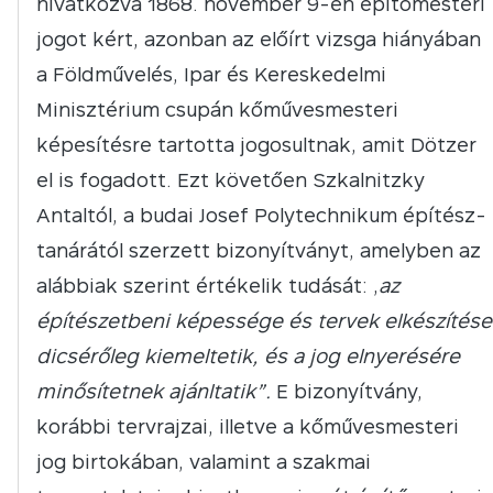
hivatkozva 1868. november 9-én építőmesteri
jogot kért, azonban az előírt vizsga hiányában
a Földművelés, Ipar és Kereskedelmi
Minisztérium csupán kőművesmesteri
képesítésre tartotta jogosultnak, amit Dötzer
el is fogadott. Ezt követően Szkalnitzky
Antaltól, a budai Josef Polytechnikum építész-
tanárától szerzett bizonyítványt, amelyben az
alábbiak szerint értékelik tudását: „
az
építészetbeni képessége és tervek elkészítése
dicsérőleg kiemeltetik, és a jog elnyerésére
minősítetnek ajánltatik”.
E bizonyítvány,
korábbi tervrajzai, illetve a kőművesmesteri
jog birtokában, valamint a szakmai