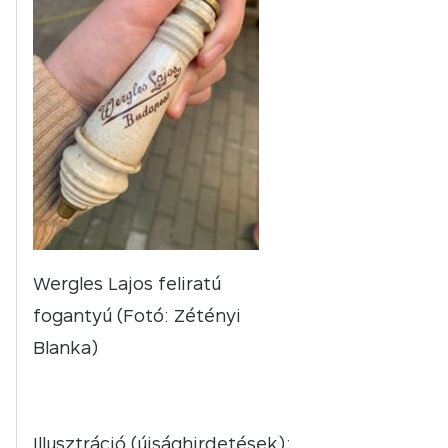
Wergles Lajos feliratú
fogantyú (Fotó: Zétényi
Blanka)
Illusztráció (újsághirdetések):