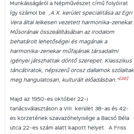
Munkásságáról a Népművészet című folyóirat
így számol be:
„A X. kerület specialitása az Egri
Vera által lelkesen vezetett harmonika-zenekar.
Műsorának összeállításában az irodalom
behatárolt lehetőségei és magának a
harmonika-zenekar műfajának társadalmi
igényei játszhattak döntő szerepet. Klasszikus
táncátiratok, népszerű orosz dallamok szólaltak
[20]
meg hangulatosan, kulturált előadásban.“
Majd az 1950-es október 22-i
tanácsválasztáson a VIII. kerület 38-as és 42-
es körzetének szavazóhelyisége a Bacsó Béla
utca 22-es szám alatt kapott helyet. A Friss