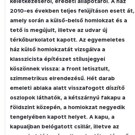
keletkezéséről, eredeti állapotáról. A ház
2010-es években teljes felújításon esett át,
amely során a külső-belső homlokzat és a
tető is megújult, illetve az udvar új
térkőburkolatot kapott. Az egyemeletes
ház külső homlokzatát vizsgálva a
klasszicista építészet stílusjegyei
köszönnek vissza: a front letisztult,
szimmetrikus elrendezésű. Hét darab
emeleti ablaka alatt visszafogott díszítő
oszlopok láthatók, a kétszárnyú fakapu a
földszint közepén, a homlokzat negyedik
tengelyében kapott helyet. A kapu, a
kapualjban belógatott csillár, illetve az