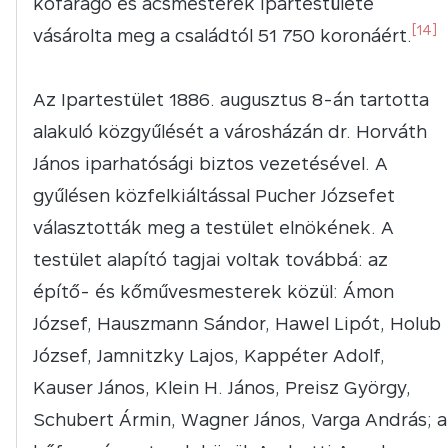
kőfaragó és ácsmesterek ipartestülete
[14]
vásárolta meg a családtól 51 750 koronáért.
Az Ipartestület 1886. augusztus 8-án tartotta
alakuló közgyűlését a városházán dr. Horváth
János iparhatósági biztos vezetésével. A
gyűlésen közfelkiáltással Pucher Józsefet
választották meg a testület elnökének. A
testület alapító tagjai voltak továbbá: az
építő- és kőművesmesterek közül: Ámon
József, Hauszmann Sándor, Hawel Lipót, Holub
József, Jamnitzky Lajos, Kappéter Adolf,
Kauser János, Klein H. János, Preisz György,
Schubert Ármin, Wagner János, Varga András; a