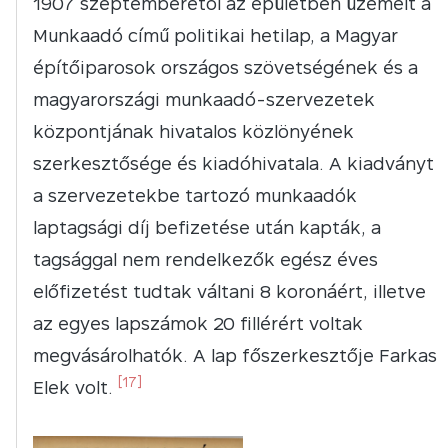
1907 szeptemberétől az épületben üzemelt a
Munkaadó című politikai hetilap, a Magyar
építőiparosok országos szövetségének és a
magyarországi munkaadó-szervezetek
központjának hivatalos közlönyének
szerkesztősége és kiadóhivatala. A kiadványt
a szervezetekbe tartozó munkaadók
laptagsági díj befizetése után kapták, a
tagsággal nem rendelkezők egész éves
előfizetést tudtak váltani 8 koronáért, illetve
az egyes lapszámok 20 fillérért voltak
megvásárolhatók. A lap főszerkesztője Farkas
[17]
Elek volt.