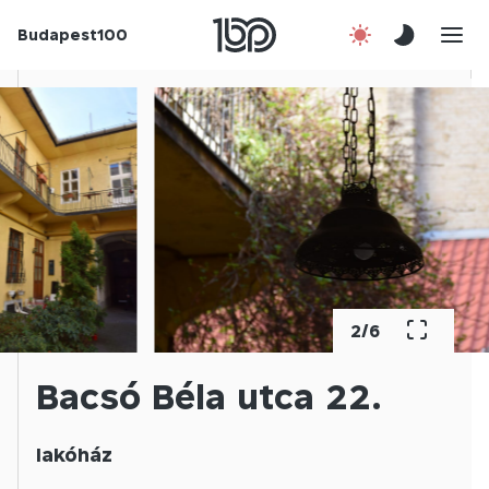
Budapest100
Korábbi évek
Csatlakozz!
Kapcsolat
En
3
/
6
Bacsó Béla utca 22.
lakóház