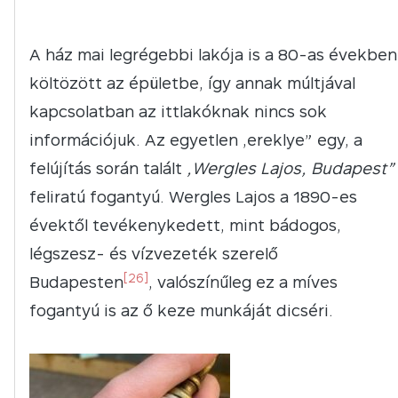
A ház mai legrégebbi lakója is a 80-as években
költözött az épületbe, így annak múltjával
kapcsolatban az ittlakóknak nincs sok
információjuk. Az egyetlen „ereklye” egy, a
felújítás során talált
„Wergles Lajos, Budapest”
feliratú fogantyú. Wergles Lajos a 1890-es
évektől tevékenykedett, mint bádogos,
légszesz- és vízvezeték szerelő
[26]
Budapesten
, valószínűleg ez a míves
fogantyú is az ő keze munkáját dicséri.