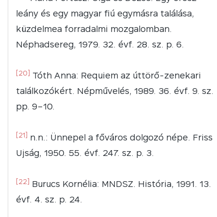
leány és egy magyar fiú egymásra találása,
küzdelmea forradalmi mozgalomban.
Néphadsereg, 1979. 32. évf. 28. sz. p. 6.
[20]
Tóth Anna: Requiem az úttörő-zenekari
találkozókért. Népművelés, 1989. 36. évf. 9. sz.
pp. 9–10.
[21]
n.n.: Ünnepel a főváros dolgozó népe. Friss
Ujság, 1950. 55. évf. 247. sz. p. 3.
[22]
Burucs Kornélia: MNDSZ. História, 1991. 13.
évf. 4. sz. p. 24.