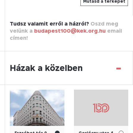
Mutasd a térképet
Tudsz valamit erről a házról?
Oszd meg
velünk a
budapest100@kek.org.hu
email
címen!
-
Házak a közelben
Erzsébet tér 9-
Gerlóczy utca 4.