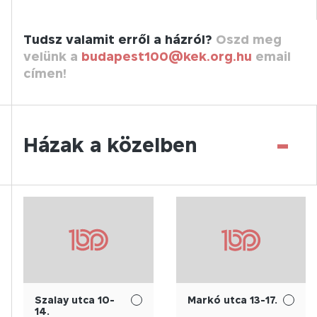
Tudsz valamit erről a házról?
Oszd meg
velünk a
budapest100@kek.org.hu
email
címen!
-
Házak a közelben
Szalay utca 10-
Markó utca 13-17.
14.