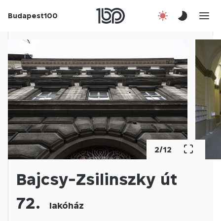
Budapest100
Korábbi évek
Csatlakozz!
Kapcsolat
En
2
/
12
Bajcsy-Zsilinszky út
72.
lakóház