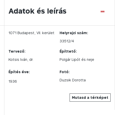
-
Adatok és leírás
1071
Budapest,
VII.
kerület
Helyrajzi szám:
33512/4
Tervező:
Építtető:
Kotsis Iván, dr.
Polgár Lipót és neje
Építés éve:
Fotó:
Duzsik Dorotta
1936
Mutasd a térképet