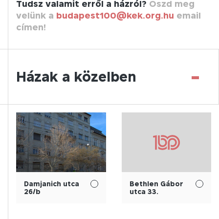
Tudsz valamit erről a házról?
Oszd meg
velünk a
budapest100@kek.org.hu
email
címen!
-
Házak a közelben
Damjanich utca
Bethlen Gábor
26/b
utca 33.