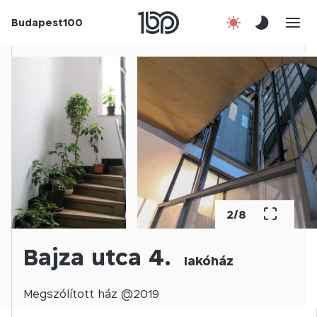
Budapest100
Korábbi évek
Csatlakozz!
Kapcsolat
En
2
/
8
Bajza utca 4.
lakóház
Megszólított
ház @
2019