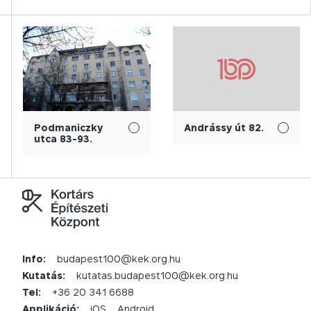
Podmaniczky
Andrássy út 82.
utca 83-93.
Info:
budapest100@kek.org.hu
Kutatás:
kutatas.budapest100@kek.org.hu
Tel:
+36 20 341 6688
Applikáció:
iOS
Android