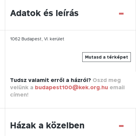
-
Adatok és leírás
1062
Budapest,
VI.
kerület
Mutasd a térképet
Tudsz valamit erről a házról?
Oszd meg
velünk a
budapest100@kek.org.hu
email
címen!
-
Házak a közelben