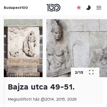
Budapest100
Korábbi évek
Csatlakozz!
Kapcsolat
En
2
/
15
Bajza utca 49-51.
Megszólított
ház @
2014
,
2015
,
2026