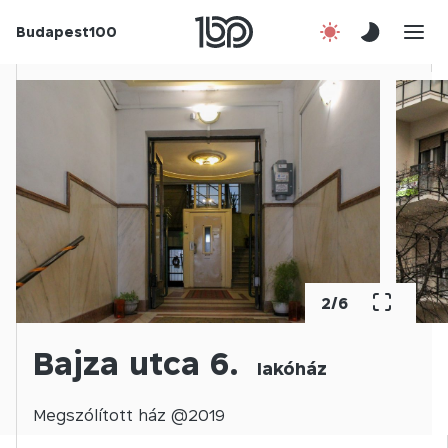
Budapest100
Korábbi évek
Csatlakozz!
Kapcsolat
En
2
/
6
Bajza utca 6.
lakóház
Megszólított
ház @
2019