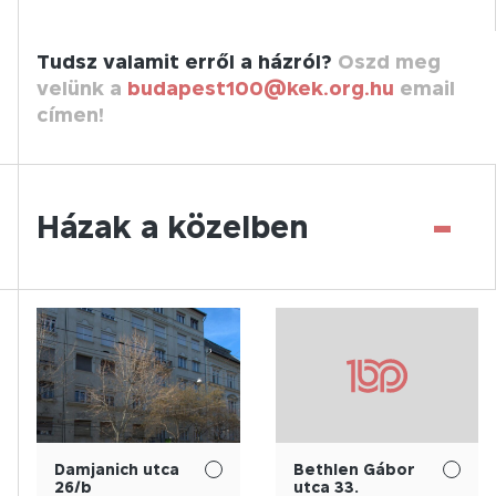
Tudsz valamit erről a házról?
Oszd meg
velünk a
budapest100@kek.org.hu
email
címen!
-
Házak a közelben
Damjanich utca
Bethlen Gábor
26/b
utca 33.