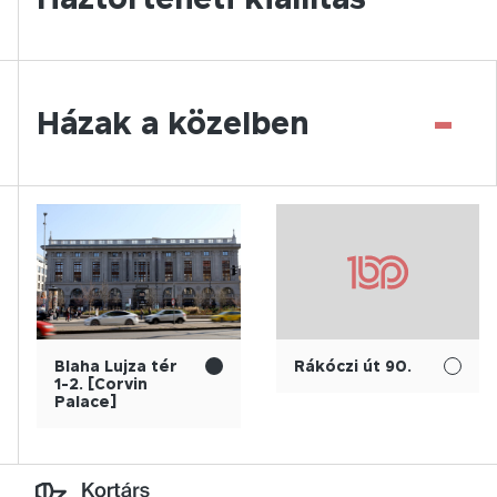
-
Házak a közelben
Blaha Lujza tér
Rákóczi út 90.
1-2. [Corvin
Palace]