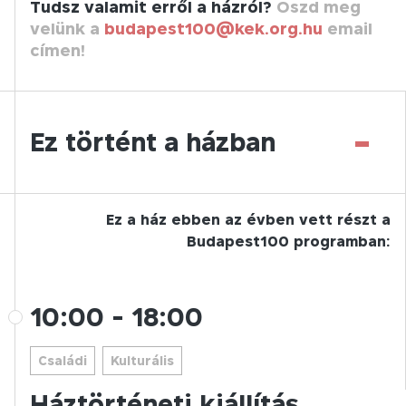
Tudsz valamit erről a házról?
Oszd meg
velünk a
budapest100@kek.org.hu
email
címen!
-
Ez történt a házban
Ez a ház ebben az évben vett részt a
Budapest100 programban:
10:00
-
18:00
Családi
Kulturális
Háztörténeti kiállítás