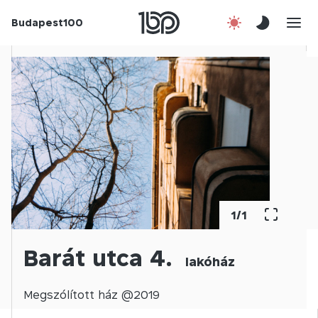
Budapest100
Korábbi évek
Csatlakozz!
Kapcsolat
En
1
/
1
Barát utca 4.
lakóház
Megszólított
ház @
2019