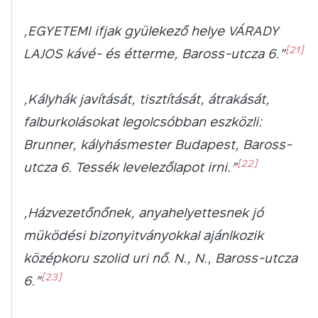
„EGYETEMI ifjak gyülekező helye VÁRADY
[21]
LAJOS kávé- és étterme, Baross-utcza 6.”
„Kályhák javítását, tisztítását, átrakását,
falburkolásokat legolcsóbban eszközli:
Brunner, kályhásmester Budapest, Baross-
[22]
utcza 6. Tessék levelezőlapot irni.”
„Házvezetőnőnek, anyahelyettesnek jó
müködési bizonyitványokkal ajánlkozik
középkoru szolid uri nő. N., N., Baross-utcza
[23]
6.”