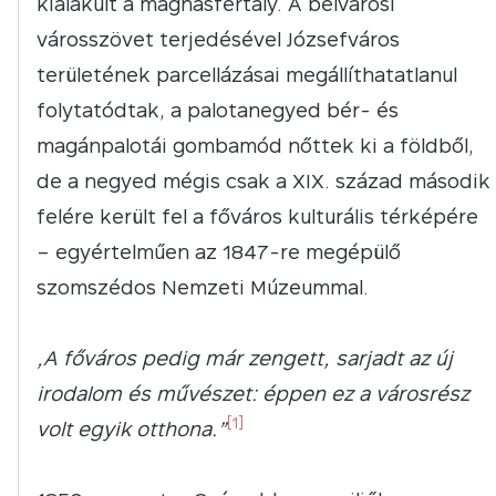
kialakult a mágnásfertály. A belvárosi
városszövet terjedésével Józsefváros
területének parcellázásai megállíthatatlanul
folytatódtak, a palotanegyed bér- és
magánpalotái gombamód nőttek ki a földből,
de a negyed mégis csak a XIX. század második
felére került fel a főváros kulturális térképére
– egyértelműen az 1847-re megépülő
szomszédos Nemzeti Múzeummal.
„A főváros pedig már zengett, sarjadt az új
irodalom és művészet: éppen ez a városrész
[1]
volt egyik otthona.”