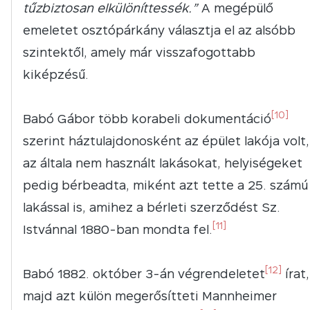
tűzbiztosan elkülöníttessék.”
A megépülő
emeletet osztópárkány választja el az alsóbb
szintektől, amely már visszafogottabb
kiképzésű.
[10]
Babó Gábor több korabeli dokumentáció
szerint háztulajdonosként az épület lakója volt,
az általa nem használt lakásokat, helyiségeket
pedig bérbeadta, miként azt tette a 25. számú
lakással is, amihez a bérleti szerződést Sz.
[11]
Istvánnal 1880-ban mondta fel.
[12]
Babó 1882. október 3-án végrendeletet
írat,
majd azt külön megerősítteti Mannheimer