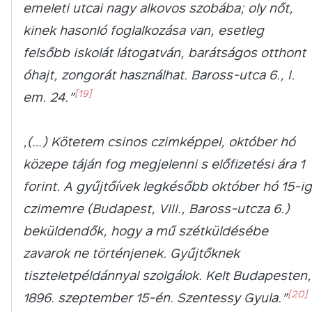
emeleti utcai nagy alkovos szobába; oly nőt,
kinek hasonló foglalkozása van, esetleg
felsőbb iskolát látogatván, barátságos otthont
óhajt, zongorát használhat. Baross-utca 6., I.
[19]
em. 24.”
„(…) Kötetem csinos czimképpel, október hó
közepe táján fog megjelenni s előfizetési ára 1
forint. A gyűjtőívek legkésőbb október hó 15-ig
czimemre (Budapest, VIII., Baross-utcza 6.)
beküldendők, hogy a mű szétküldésébe
zavarok ne történjenek. Gyűjtőknek
tiszteletpéldánnyal szolgálok. Kelt Budapesten,
[20]
1896. szeptember 15-én. Szentessy Gyula.”