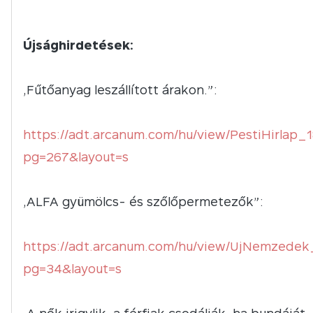
Újsághirdetések:
„Fűtőanyag leszállított árakon.”:
https://adt.arcanum.com/hu/view/PestiHirlap_
pg=267&layout=s
„ALFA gyümölcs- és szőlőpermetezők”:
https://adt.arcanum.com/hu/view/UjNemzede
pg=34&layout=s