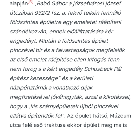
[5]
alapján
„Babó Gábor a józsefvárosi józsef
útczában 932/2 fsz. a. fekvő telkén fennálló
földszintes épületre egy emeletet ráépíteni
szándékozván, ennek előállíttatására kér
engedélyt. Miután a földszintes épület
pinczével bír és a falvastagságok megfelelők
az első emelet ráépítése ellen kifogás fenn
nem forog s a kért engedély Schusbeck Pál
építész kezessége” és a kerületi
házipénztárnál a vonatkozó díjak
megfizetésével jóváhagyták, azzal a kikötéssel,
hogy a „kis szárnyépületek újból pinczével
ellátva építendők fel”
. Az épület hátsó, Múzeum
utca felé eső traktusa ekkor épület meg ma is