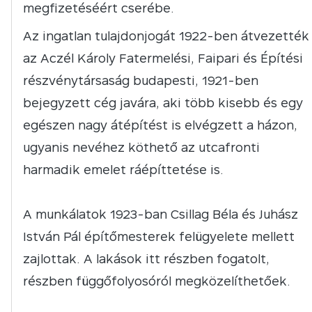
megfizetéséért cserébe.
Az ingatlan tulajdonjogát 1922-ben átvezették
az Aczél Károly Fatermelési, Faipari és Építési
részvénytársaság budapesti, 1921-ben
bejegyzett cég javára, aki több kisebb és egy
egészen nagy átépítést is elvégzett a házon,
ugyanis nevéhez köthető az utcafronti
harmadik emelet ráépíttetése is.
A munkálatok 1923-ban Csillag Béla és Juhász
István Pál építőmesterek felügyelete mellett
zajlottak. A lakások itt részben fogatolt,
részben függőfolyosóról megközelíthetőek.