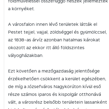
földműveléssel összefüggő neszek jellemezték
a környéket.
A városfalon innen lévő területek látták el
Pestet tejjel, vajjal, zöldséggel és gyümölccsel,
az 1838-as árvíz azonban hatalmas károkat
okozott az ekkor itt álló földszintes
vályogházakban.
Ezt követően a mezőgazdaság jelentősége
érzékelhetően csökkent a kerület egészében,
de míg a Józsefváros Nagykörúton kívül eső
része számos iparos és kispolgár otthonává
vált, a városrész belsőbb területein lassanként