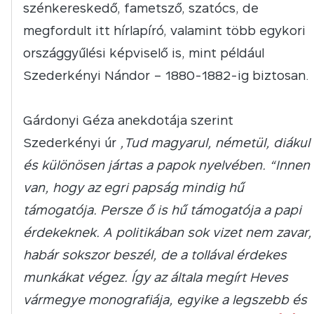
szénkereskedő, fametsző, szatócs, de
megfordult itt hírlapíró, valamint több egykori
országgyűlési képviselő is, mint például
Szederkényi Nándor – 1880-1882-ig biztosan.
Gárdonyi Géza anekdotája szerint
Szederkényi úr
„Tud magyarul, németül, diákul
és különösen jártas a papok nyelvében. “Innen
van, hogy az egri papság mindig hű
támogatója. Persze ő is hű támogatója a papi
érdekeknek. A politikában sok vizet nem zavar,
habár sokszor beszél, de a tollával érdekes
munkákat végez. Így az általa megírt Heves
vármegye monografiája, egyike a legszebb és