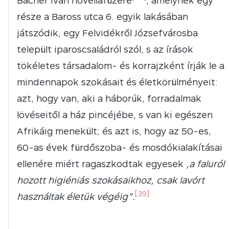
Bächer Iván novellafüzére
, amelynek egy
része a Baross utca 6. egyik lakásában
játszódik, egy Felvidékről Józsefvárosba
települt iparoscsaládról szól, s az írások
tökéletes társadalom- és korrajzként írják le a
mindennapok szokásait és életkörülményeit:
azt, hogy van, aki a háborúk, forradalmak
lövéseitől a ház pincéjébe, s van ki egészen
Afrikáig menekült; és azt is, hogy az 50-es,
60-as évek fürdőszoba- és mosdókialakításai
ellenére miért ragaszkodtak egyesek
„a faluról
hozott higiéniás szokásaikhoz, csak lavórt
[39]
használtak életük végéig”.