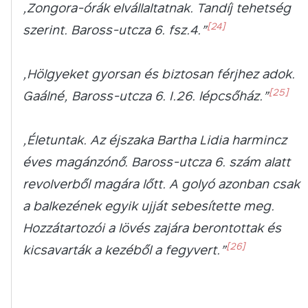
„Zongora-órák elvállaltatnak. Tandíj tehetség
[24]
szerint. Baross-utcza 6. fsz.4.”
„Hölgyeket gyorsan és biztosan férjhez adok.
[25]
Gaálné, Baross-utcza 6. I.26. lépcsőház.”
„Életuntak. Az éjszaka Bartha Lidia harmincz
éves magánzónő. Baross-utcza 6. szám alatt
revolverből magára lőtt. A golyó azonban csak
a balkezének egyik ujját sebesítette meg.
Hozzátartozói a lövés zajára berontottak és
[26]
kicsavarták a kezéből a fegyvert.”