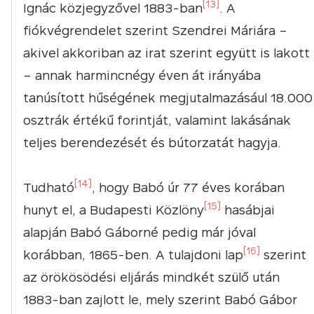
[13]
Ignác közjegyzővel 1883-ban
. A
fiókvégrendelet szerint Szendrei Máriára –
akivel akkoriban az irat szerint együtt is lakott
– annak harmincnégy éven át irányába
tanúsított hűségének megjutalmazásául 18.000
osztrák értékű forintját, valamint lakásának
teljes berendezését és bútorzatát hagyja.
[14]
Tudható
, hogy Babó úr 77 éves korában
[15]
hunyt el, a Budapesti Közlöny
hasábjai
alapján Babó Gáborné pedig már jóval
[16]
korábban, 1865-ben. A tulajdoni lap
szerint
az örökösödési eljárás mindkét szülő után
1883-ban zajlott le, mely szerint Babó Gábor