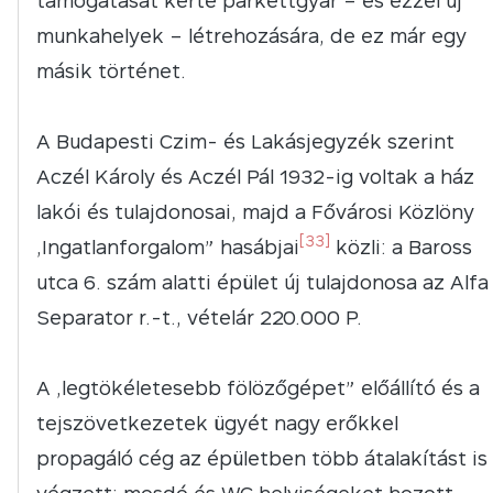
támogatását kérte parkettgyár – és ezzel új
munkahelyek – létrehozására, de ez már egy
másik történet.
A Budapesti Czim- és Lakásjegyzék szerint
Aczél Károly és Aczél Pál 1932-ig voltak a ház
lakói és tulajdonosai, majd a Fővárosi Közlöny
[33]
„Ingatlanforgalom” hasábjai
közli: a Baross
utca 6. szám alatti épület új tulajdonosa az Alfa
Separator r.-t., vételár 220.000 P.
A „legtökéletesebb fölözőgépet” előállító és a
tejszövetkezetek ügyét nagy erőkkel
propagáló cég az épületben több átalakítást is