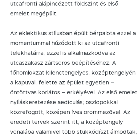
utcafronti alápincézett földszint és első
emelet megépült.
Az eklektikus stílusban épült bérpalota ezzel a
momentummal húzódott ki az utcafronti
telekhatárra, ezzel is alkalmazkodva az
utcaszakasz zártsoros beépítéséhez. A
főhomlokzat kilenctengelyes, középtengelyén
a kapuval, felette az épület egyetlen –
öntöttvas korlátos – erkélyével. Az első emelet
nyíláskeretezése aediculás; oszlopokkal
közrefogott, középen íves orommezővel. Az
eredeti tervek szerint itt, a középtengely
vonalába valamivel több stukkódíszt álmodtak,