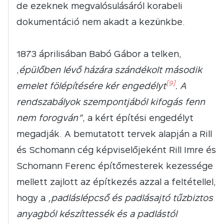
de ezeknek megvalósulásáról korabeli
dokumentáció nem akadt a kezünkbe.
1873 áprilisában Babó Gábor a telken,
„
épülőben lévő házára szándékolt második
[9]
emelet fölépítésére kér engedélyt
. A
rendszabályok szempontjából kifogás fenn
nem forogván”
, a kért építési engedélyt
megadják. A bemutatott tervek alapján a Rill
és Schomann cég képviselőjeként Rill Imre és
Schomann Ferenc építőmesterek kezessége
mellett zajlott az építkezés azzal a feltétellel,
hogy a
„padláslépcső és padlásajtó tűzbiztos
anyagból készíttessék és a padlástól