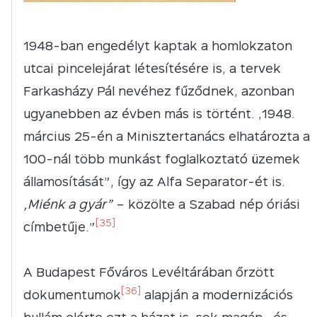
1948-ban engedélyt kaptak a homlokzaton
utcai pincelejárat létesítésére is, a tervek
Farkasházy Pál nevéhez fűződnek, azonban
ugyanebben az évben más is történt. „1948.
március 25-én a Minisztertanács elhatározta a
100-nál több munkást foglalkoztató üzemek
államosítását”, így az Alfa Separator-ét is.
„Miénk a gyár”
– közölte a Szabad nép óriási
[35]
címbetűje.”
A Budapest Főváros Levéltárában őrzött
[36]
dokumentumok
alapján a modernizációs