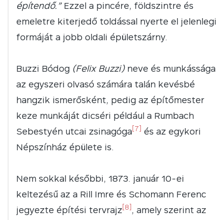
építendő.”
Ezzel a pincére, földszintre és
emeletre kiterjedő toldással nyerte el jelenlegi
formáját a jobb oldali épületszárny.
Buzzi Bódog
(Felix Buzzi)
neve és munkássága
az egyszeri olvasó számára talán kevésbé
hangzik ismerősként, pedig az építőmester
keze munkáját dicséri például a Rumbach
[7]
Sebestyén utcai zsinagóga
és az egykori
Népszínház épülete is.
Nem sokkal későbbi, 1873. január 10-ei
keltezésű az a Rill Imre és Schomann Ferenc
[8]
jegyezte építési tervrajz
, amely szerint az