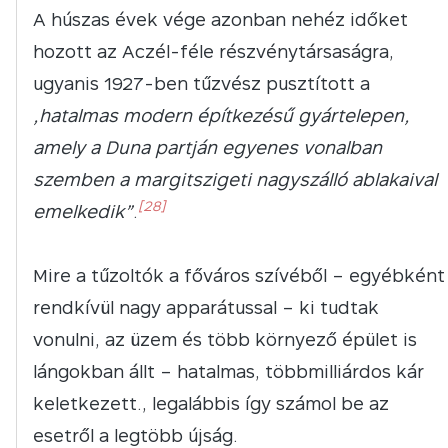
A húszas évek vége azonban nehéz időket
hozott az Aczél-féle részvénytársaságra,
ugyanis 1927-ben tűzvész pusztított a
„hatalmas modern építkezésű gyártelepen,
amely a Duna partján egyenes vonalban
szemben a margitszigeti nagyszálló ablakaival
[28]
emelkedik”
.
Mire a tűzoltók a főváros szívéből – egyébként
rendkívül nagy apparátussal – ki tudtak
vonulni, az üzem és több környező épület is
lángokban állt – hatalmas, többmilliárdos kár
keletkezett., legalábbis így számol be az
esetről a legtöbb újság.