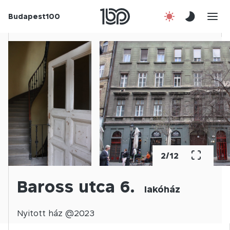
Budapest100
Korábbi évek
Csatlakozz!
Kapcsolat
En
3
/
12
Baross utca 6.
lakóház
Nyitott
ház @
2023