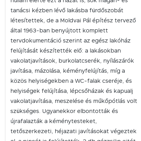
hullám elérte ezt a házat is, sok magán- és
tanácsi kézben lévő lakásba fürdőszobát
létesítettek, de a Moldvai Pál építész tervező
által 1963-ban benyújtott komplett
tervdokumentáció szerint az egész lakóház
felújítását készítették elő: a lakásokban
vakolatjavítások, burkolatcserék, nyílászárók
javítása, mázolása, kéményfelújítás, míg a
közös helyiségekben a WC-falak cseréje, és
helyiségek felújítása, lépcsőházak és kapualj
vakolatjavítása, meszelése és műkőpótlás volt
szükséges. Ugyanekkor elbontották és
újrafalazták a kéménytesteket,
tetőszerkezeti, héjazati javításokat végeztek