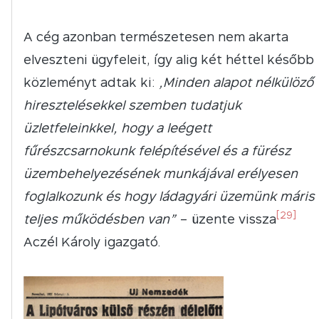
A cég azonban természetesen nem akarta
elveszteni ügyfeleit, így alig két héttel később
közleményt adtak ki:
„Minden alapot nélkülöző
hiresztelésekkel szemben tudatjuk
üzletfeleinkkel, hogy a leégett
fűrészcsarnokunk felépítésével és a fürész
üzembehelyezésének munkájával erélyesen
foglalkozunk és hogy ládagyári üzemünk máris
[29]
teljes működésben van”
– üzente vissza
Aczél Károly igazgató.