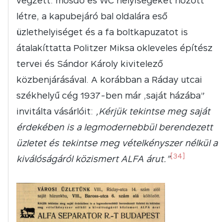
végzett: mosdó és WC helyiségeket hozott
létre, a kapubejáró bal oldalára eső
üzlethelyiséget és a fa boltkapuzatot is
átalakíttatta Politzer Miksa okleveles építész
tervei és Sándor Károly kivitelező
közbenjárásával. A korábban a Ráday utcai
székhelyű cég 1937-ben már „saját házába”
invitálta vásárlóit:
„Kérjük tekintse meg saját
érdekében is a legmodernebbül berendezett
üzletet és tekintse meg vételkényszer nélkül a
[34]
kiválóságáról közismert ALFA árut.”