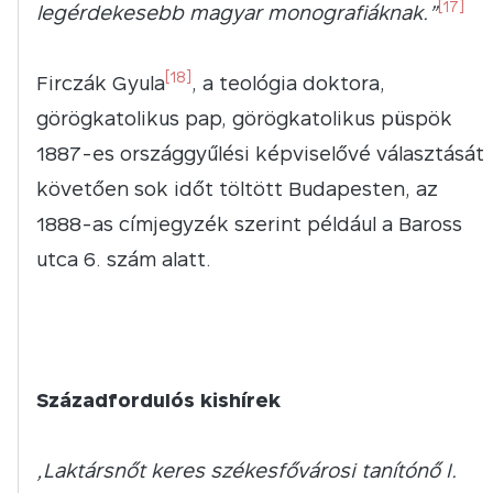
[17]
legérdekesebb magyar monografiáknak.”
[18]
Firczák Gyula
, a teológia doktora,
görögkatolikus pap, görögkatolikus püspök
1887-es országgyűlési képviselővé választását
követően sok időt töltött Budapesten, az
1888-as címjegyzék szerint például a Baross
utca 6. szám alatt.
Századfordulós kishírek
„Laktársnőt keres székesfővárosi tanítónő I.