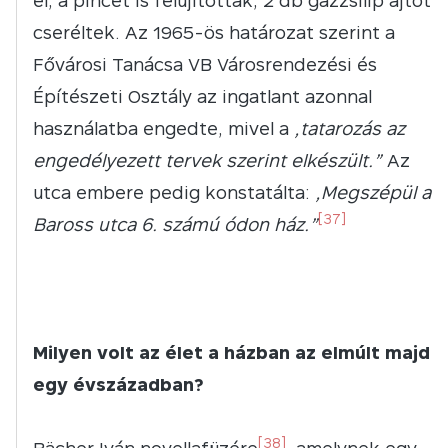
el, a pincét is felújították, 2 db gázzsilip ajtót
cseréltek. Az 1965-ös határozat szerint a
Fővárosi Tanácsa VB Városrendezési és
Építészeti Osztály az ingatlant azonnal
használatba engedte, mivel a
„tatarozás az
engedélyezett tervek szerint elkészült.”
Az
utca embere pedig konstatálta:
„Megszépül a
[37]
Baross utca 6. számú ódon ház.”
Milyen volt az élet a házban az elmúlt majd
egy évszázadban?
[38]