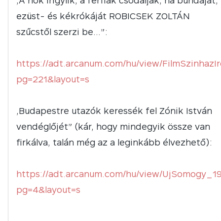
„A nők irigylik, a férfiak csodálják, ha bundáját,
ezüst- és kékrókáját ROBICSEK ZOLTÁN
szűcstől szerzi be…”:
https://adt.arcanum.com/hu/view/FilmSzinhaz
pg=221&layout=s
„Budapestre utazók keressék fel Zónik István
vendéglőjét” (kár, hogy mindegyik össze van
firkálva, talán még az a leginkább élvezhető):
https://adt.arcanum.com/hu/view/UjSomogy_1
pg=4&layout=s