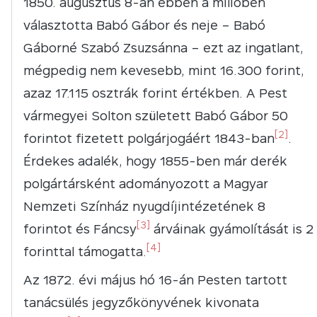
augusztus 8-án ebben a miliőben
választotta Babó Gábor és neje – Babó
Gáborné Szabó Zsuzsánna – ezt az ingatlant,
mégpedig nem kevesebb, mint 16.300 forint,
azaz 17.115 osztrák forint értékben. A Pest
vármegyei Solton született Babó Gábor 50
[2]
forintot fizetett polgárjogáért 1843-ban
.
Érdekes adalék, hogy 1855-ben már derék
polgártársként adományozott a Magyar
Nemzeti Színház nyugdíjintézetének 8
[3]
forintot és Fáncsy
árváinak gyámolítását is 2
[4]
forinttal támogatta.
Az 1872. évi május hó 16-án Pesten tartott
tanácsülés jegyzőkönyvének kivonata