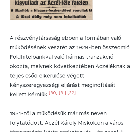
A részvénytársaság ebben a formában való
működésének vesztét az 1929-ben összeomló
Földhitelbankkal való hármas tranzakció
okozta, melynek következtében Aczéléknak a
teljes csőd elkerülése végett
kényszeregyezségi eljárást megindítását
[30]
[31]
[32]
kellett kérniük.
1931-től a működésük már más néven
folytatódott: Aczél Károly Miskolcon a város