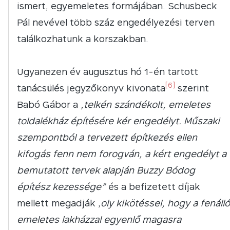
ismert, egyemeletes formájában. Schusbeck
Pál nevével több száz engedélyezési terven
találkozhatunk a korszakban.
Ugyanezen év augusztus hó 1-én tartott
[6]
tanácsülés jegyzőkönyv kivonata
szerint
Babó Gábor a
„telkén szándékolt, emeletes
toldalékház építésére kér engedélyt. Műszaki
szempontból a tervezett építkezés ellen
kifogás fenn nem forogván, a kért engedélyt a
bemutatott tervek alapján Buzzy Bódog
építész kezessége”
és a befizetett díjak
mellett megadják „
oly kikötéssel, hogy a fenálló
emeletes lakházzal egyenlő magasra