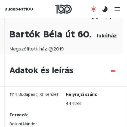
Budapest100
Korábbi évek
1
/
0
Csatlakozz!
Bartók Béla út 60.
lakóház
Kapcsolat
Megszólított
ház @
2019
En
-
Adatok és leírás
1114
Budapest,
XI.
kerület
Helyrajzi szám:
4442/8
Tervező:
Belloni Nándor