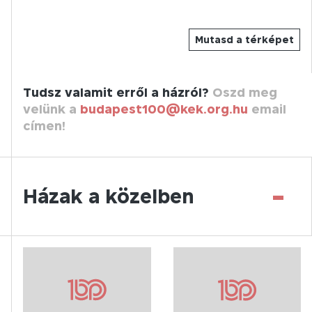
Mutasd a térképet
Tudsz valamit erről a házról?
Oszd meg
velünk a
budapest100@kek.org.hu
email
címen!
-
Házak a közelben