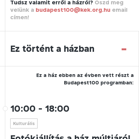
Tudsz valamit erről a házról?
Oszd meg
velünk a
budapest100@kek.org.hu
email
címen!
-
Ez történt a házban
Ez a ház ebben az évben vett részt a
Budapest100 programban:
10:00
-
18:00
Kulturális
Fotókiállítás a ház múltjáról