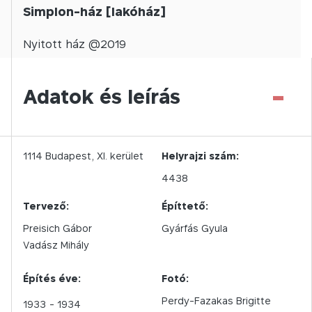
Simplon-ház [lakóház]
Nyitott
ház @
2019
-
Adatok és leírás
1114
Budapest,
XI.
kerület
Helyrajzi szám:
4438
Tervező:
Építtető:
Preisich Gábor
Gyárfás Gyula
Vadász Mihály
Építés éve:
Fotó:
Perdy-Fazakas Brigitte
1933
- 1934