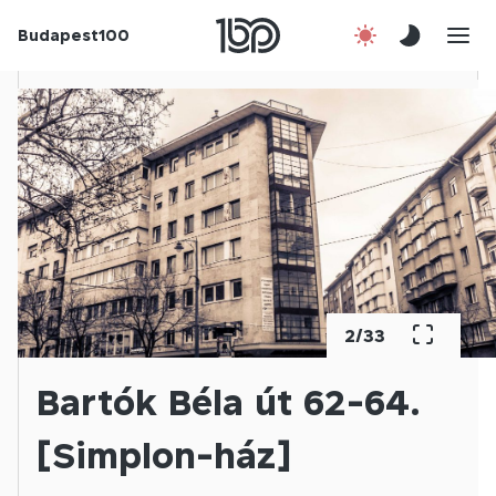
Budapest100
Korábbi évek
Csatlakozz!
Kapcsolat
En
2
/
33
Bartók Béla út 62-64.
[Simplon-ház]