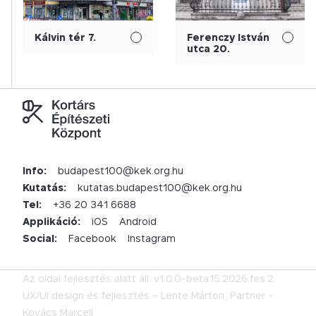
Kálvin tér 7.
Ferenczy István
utca 20.
Info:
budapest100@kek.org.hu
Kutatás:
kutatas.budapest100@kek.org.hu
Tel:
+36 20 341 6688
Applikáció:
iOS
Android
Social:
Facebook
Instagram
Az oldal fejlesztés alatt áll.
v1.0.0-beta.15.2026.fes.2
UX/UI design és fejlesztés –
Lente Márton,
Partner –
Kovács Marcell