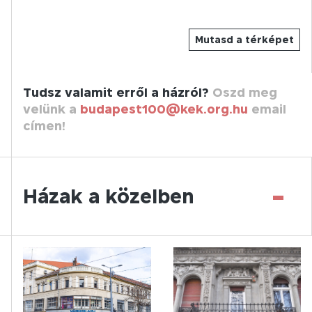
Mutasd a térképet
Tudsz valamit erről a házról?
Oszd meg
velünk a
budapest100@kek.org.hu
email
címen!
-
Házak a közelben