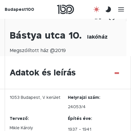
Budapest100
Korábbi évek
1
/
0
Csatlakozz!
Bástya utca 10.
lakóház
Kapcsolat
Megszólított
ház @
2019
En
-
Adatok és leírás
1053
Budapest,
V.
kerület
Helyrajzi szám:
24053/4
Tervező:
Építés éve:
Mikle Károly
1937
- 1941