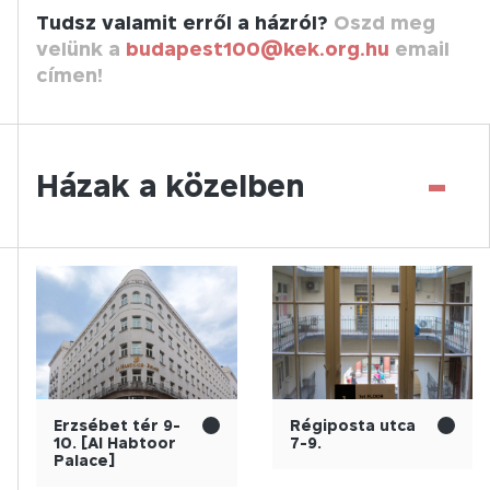
Tudsz valamit erről a házról?
Oszd meg
velünk a
budapest100@kek.org.hu
email
címen!
-
Házak a közelben
Erzsébet tér 9-
Régiposta utca
10. [Al Habtoor
7-9.
Palace]