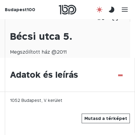
Budapest100
Korábbi évek
1
/
0
Csatlakozz!
Bécsi utca 5.
Kapcsolat
Megszólított
ház @
2011
En
-
Adatok és leírás
1052
Budapest,
V.
kerület
Mutasd a térképet