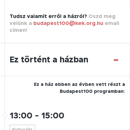
Tudsz valamit erről a házról?
Oszd meg
velünk a
budapest100@kek.org.hu
email
címen!
-
Ez történt a házban
Ez a ház ebben az évben vett részt a
Budapest100 programban:
13:00
-
15:00
Kulturális