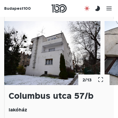
Budapest100
Korábbi évek
Csatlakozz!
Kapcsolat
En
2
/
13
Columbus utca 57/b
lakóház