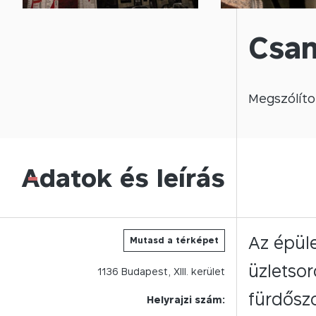
Csan
Megszólíto
Adatok és leírás
-
Az épüle
Mutasd a térképet
üzletsor
1136
Budapest,
XIII.
kerület
fürdőszo
Helyrajzi szám: