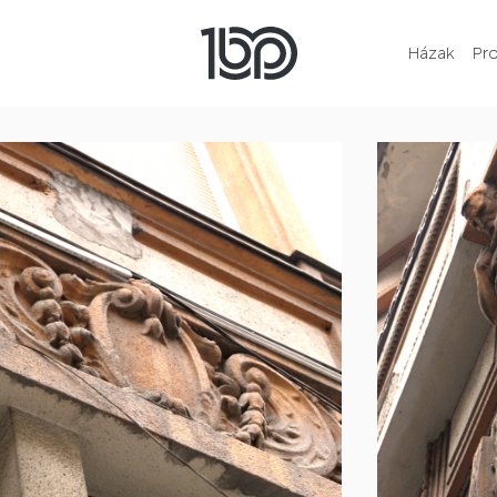
Házak
Pr