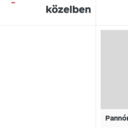
-
közelben
Pannón