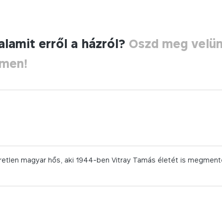
alamit erről a házról?
Oszd meg velü
ímen!
etlen magyar hős, aki 1944-ben Vitray Tamás életét is megmentet