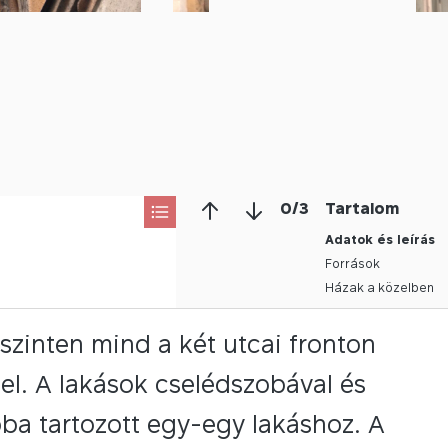
0
/
3
Tartalom
Adatok és leírás
Források
Házak a közelben
dszinten mind a két utcai fronton
el. A lakások cselédszobával és
zoba tartozott egy-egy lakáshoz. A