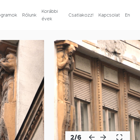
Rólunk
Korábbi
ogramok
Rólunk
Csatlakozz!
Kapcsolat
En
évek
Korábbi évek
Csatlakozz!
Kapcsolat
En
2
/
6