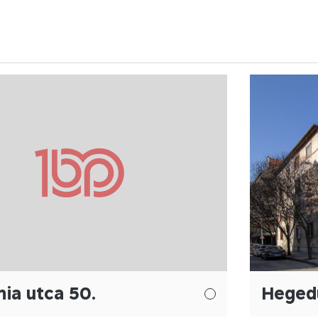
ia utca 50.
Hegedű