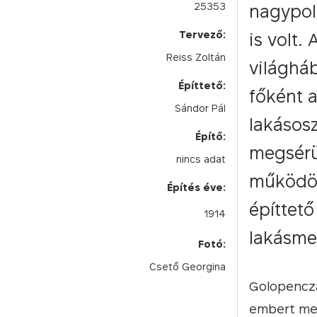
25353
nagypol
Tervező:
is volt.
Reiss Zoltán
világhá
Építtető:
főként a
Sándor Pál
lakásosz
Építő:
megsérül
nincs adat
működött
Építés éve:
építtető
1914
lakásme
Fotó:
Csető Georgina
Golopencza
embert men