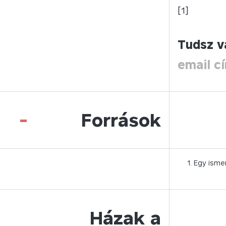
[1]
Tudsz v
email c
-
Források
Egy ismer
Házak a