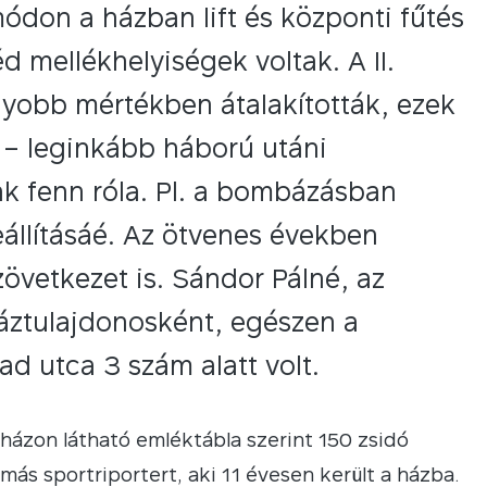
don a házban lift és központi fűtés
d mellékhelyiségek voltak. A II.
gyobb mértékben átalakították, ezek
k – leginkább háború utáni
ak fenn róla. Pl. a bombázásban
reállításáé. Az ötvenes években
övetkezet is. Sándor Pálné, az
háztulajdonosként, egészen a
d utca 3 szám alatt volt.
 házon látható emléktábla szerint 150 zsidó
más sportriportert, aki 11 évesen került a házba.