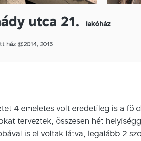
ády utca 21.
lakóház
tt
ház @
2014
,
2015
tet 4 emeletes volt eredetileg is a föl
okat terveztek, összesen hét helyiségg
bával is el voltak látva, legalább 2 s