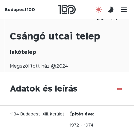
Budapest100
Korábbi évek
1
/
0
Csatlakozz!
Csángó utcai telep
Kapcsolat
lakótelep
En
Megszólított
ház @
2024
-
Adatok és leírás
1134
Budapest,
XIII.
kerület
Építés éve:
1972
- 1974