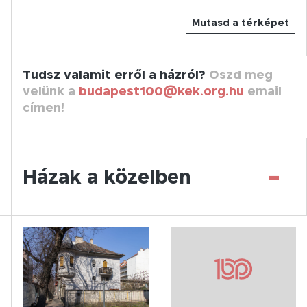
Mutasd a térképet
Tudsz valamit erről a házról?
Oszd meg
velünk a
budapest100@kek.org.hu
email
címen!
-
Házak a közelben