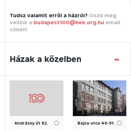
Tudsz valamit erről a házról?
Oszd meg
velünk a
budapest100@kek.org.hu
email
címen!
-
Házak a közelben
Andrássy út 82.
Bajza utca 49-51.