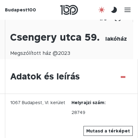
Budapest100
Korábbi évek
1
/
0
Csatlakozz!
Csengery utca 59.
lakóház
Kapcsolat
Megszólított
ház @
2023
En
-
Adatok és leírás
1067
Budapest,
VI.
kerület
Helyrajzi szám:
28749
Mutasd a térképet