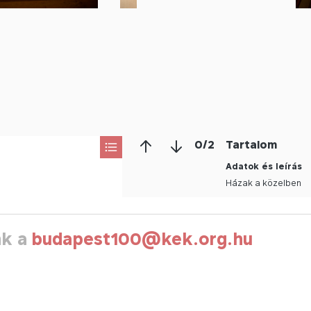
0
/
2
Tartalom
Adatok és leírás
Házak a közelben
nk a
budapest100@kek.org.hu