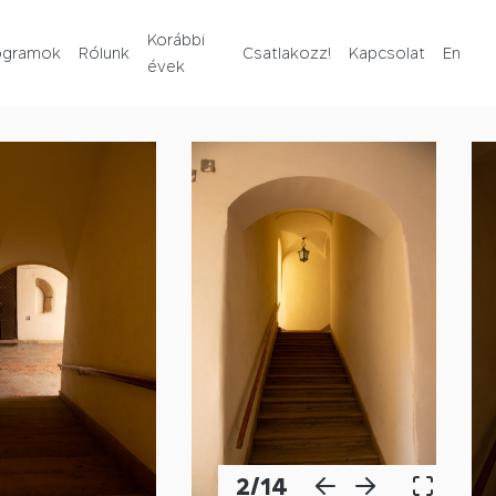
Rólunk
Korábbi
ogramok
Rólunk
Csatlakozz!
Kapcsolat
En
évek
Korábbi évek
Csatlakozz!
Kapcsolat
En
2
/
14