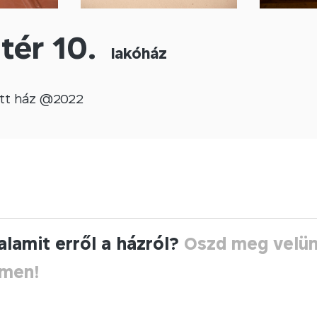
 tér 10.
lakóház
tt
ház @
2022
alamit erről a házról?
Oszd meg velü
ímen!