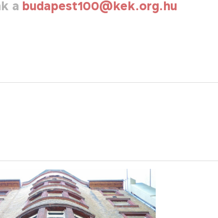
nk a
budapest100@kek.org.hu