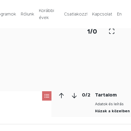
Rólunk
Korábbi
ogramok
Rólunk
Csatlakozz!
Kapcsolat
En
évek
Korábbi évek
1
/
0
Csatlakozz!
Kapcsolat
En
0
/
2
Tartalom
Adatok és leírás
Házak a közelben