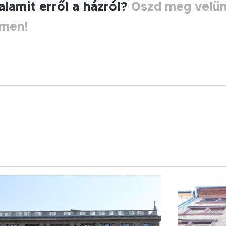
alamit erről a házról?
Oszd meg velü
ímen!