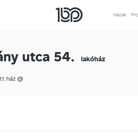
Házak
Pr
ny utca 54.
lakóház
tt
ház @