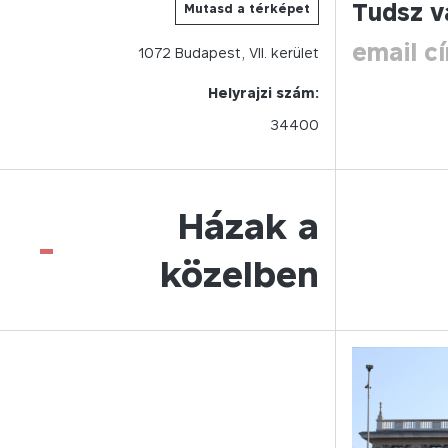
Tudsz v
Mutasd a térképet
email c
1072
Budapest,
VII.
kerület
Helyrajzi szám:
34400
Házak a
-
közelben