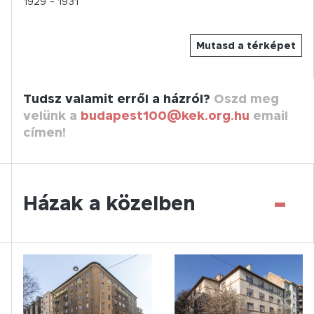
1929
- 1931
Mutasd a térképet
Tudsz valamit erről a házról?
Oszd meg
velünk a
budapest100@kek.org.hu
email
címen!
-
Házak a közelben