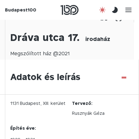
Budapest100
Korábbi évek
1
/
0
Csatlakozz!
Dráva utca 17.
irodaház
Kapcsolat
Megszólított
ház @
2021
En
-
Adatok és leírás
1131
Budapest,
XIII.
kerület
Tervező:
Rusznyák Géza
Építés éve: