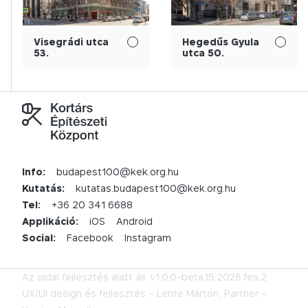
Visegrádi utca
Hegedűs Gyula
53.
utca 50.
Info:
budapest100@kek.org.hu
Kutatás:
kutatas.budapest100@kek.org.hu
Tel:
+36 20 341 6688
Applikáció:
iOS
Android
Social:
Facebook
Instagram
Az oldal fejlesztés alatt áll.
v1.0.0-beta.15.2026.fes.2
UX/UI design és fejlesztés –
Lente Márton,
Partner –