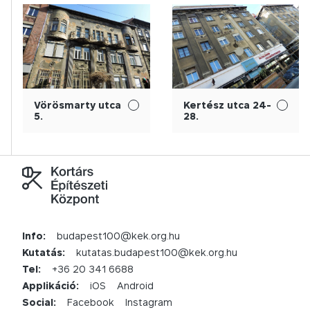
Vörösmarty utca
Kertész utca 24-
5.
28.
Info:
budapest100@kek.org.hu
Kutatás:
kutatas.budapest100@kek.org.hu
Tel:
+36 20 341 6688
Applikáció:
iOS
Android
Social:
Facebook
Instagram