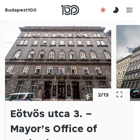
Budapest100
Korábbi évek
Csatlakozz!
Kapcsolat
En
2
/
13
Eötvös utca 3. –
Mayor’s Office of