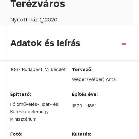
Terézváros
Nyitott
ház @
2020
-
Adatok és leírás
1067
Budapest,
VI.
kerület
Tervező:
Weber (Wéber) Antal
Építtető:
Építés éve:
Földművelés-, Ipar- és
1879
- 1881
Kereskedelemügyi
Minisztérium
Fotó:
Kutatás: