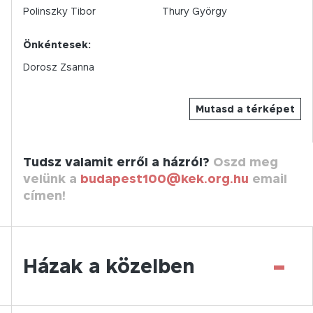
Polinszky Tibor
Thury György
Önkéntesek:
Dorosz Zsanna
Mutasd a térképet
Tudsz valamit erről a házról?
Oszd meg
velünk a
budapest100@kek.org.hu
email
címen!
-
Házak a közelben