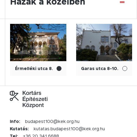
-
Házak a közelben
Érmelléki utca 8.
Garas utca 8-10.
Info:
budapest100@kek.org.hu
Kutatás:
kutatas.budapest100@kek.org.hu
Tel:
+36 20 341 6688