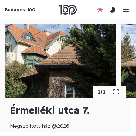
Budapest100
Korábbi évek
Csatlakozz!
Kapcsolat
En
2
/
3
Érmelléki utca 7.
Megszólított
ház @
2026