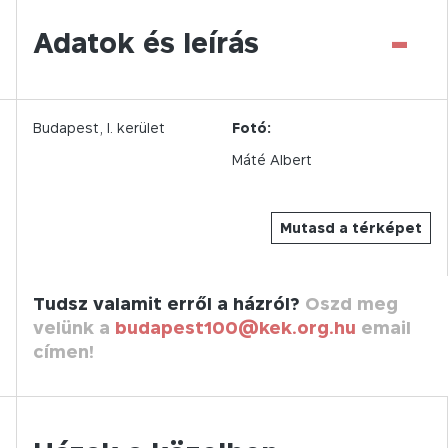
-
Adatok és leírás
Budapest,
I.
kerület
Fotó:
Máté Albert
Mutasd a térképet
Tudsz valamit erről a házról?
Oszd meg
velünk a
budapest100@kek.org.hu
email
címen!