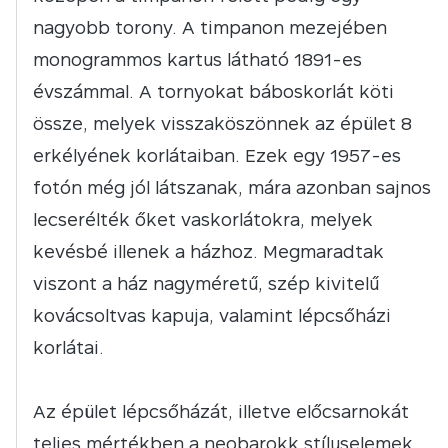
nagyobb torony. A timpanon mezejében
monogrammos kartus látható 1891-es
évszámmal. A tornyokat báboskorlát köti
össze, melyek visszaköszönnek az épület 8
erkélyének korlátaiban. Ezek egy 1957-es
fotón még jól látszanak, mára azonban sajnos
lecserélték őket vaskorlátokra, melyek
kevésbé illenek a házhoz. Megmaradtak
viszont a ház nagyméretű, szép kivitelű
kovácsoltvas kapuja, valamint lépcsőházi
korlátai.
Az épület lépcsőházát, illetve előcsarnokát
teljes mértékben a neobarokk stíluselemek