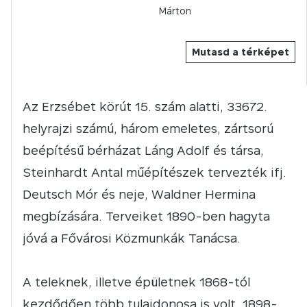
Márton
Mutasd a térképet
Az Erzsébet körút 15. szám alatti, 33672.
helyrajzi számú, három emeletes, zártsorú
beépítésű bérházat Láng Adolf és társa,
Steinhardt Antal műépítészek tervezték ifj.
Deutsch Mór és neje, Waldner Hermina
megbízására. Terveiket 1890-ben hagyta
jóvá a Fővárosi Közmunkák Tanácsa.
A teleknek, illetve épületnek 1868-tól
kezdődően több tulajdonosa is volt. 1898-