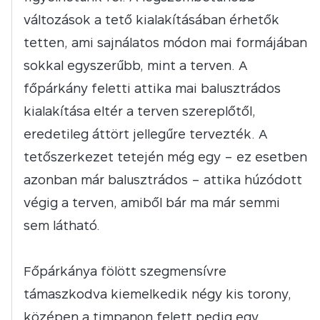
változások a tető kialakításában érhetők
tetten, ami sajnálatos módon mai formájában
sokkal egyszerűbb, mint a terven. A
főpárkány feletti attika mai balusztrádos
kialakítása eltér a terven szereplőtől,
eredetileg áttört jellegűre tervezték. A
tetőszerkezet tetején még egy – ez esetben
azonban már balusztrádos – attika húzódott
végig a terven, amiből bár ma már semmi
sem látható.
Főpárkánya fölött szegmensívre
támaszkodva kiemelkedik négy kis torony,
középen a timpanon felett pedig egy