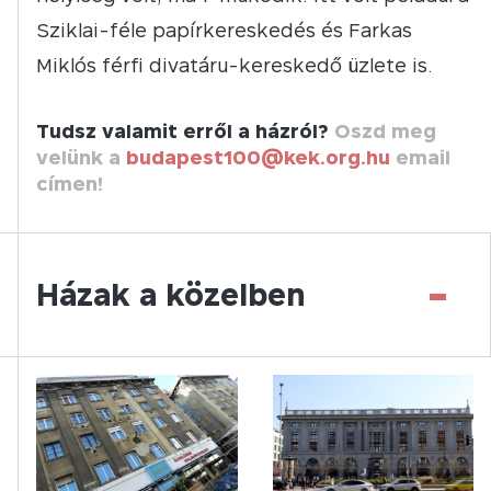
Sziklai-féle papírkereskedés és Farkas
Miklós férfi divatáru-kereskedő üzlete is.
Tudsz valamit erről a házról?
Oszd meg
velünk a
budapest100@kek.org.hu
email
címen!
-
Házak a közelben