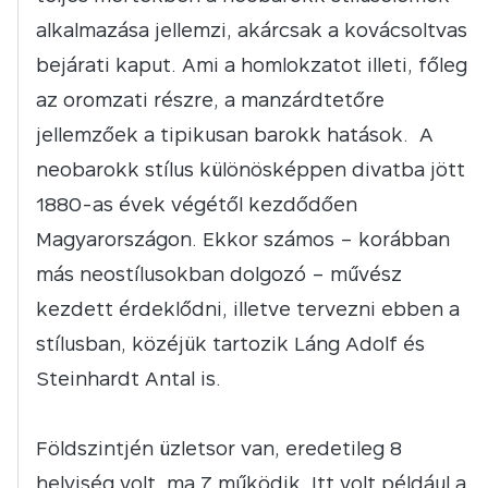
alkalmazása jellemzi, akárcsak a kovácsoltvas
bejárati kaput. Ami a homlokzatot illeti, főleg
az oromzati részre, a manzárdtetőre
jellemzőek a tipikusan barokk hatások. A
neobarokk stílus különösképpen divatba jött
1880-as évek végétől kezdődően
Magyarországon. Ekkor számos – korábban
más neostílusokban dolgozó – művész
kezdett érdeklődni, illetve tervezni ebben a
stílusban, közéjük tartozik Láng Adolf és
Steinhardt Antal is.
Földszintjén üzletsor van, eredetileg 8
helyiség volt, ma 7 működik. Itt volt például a