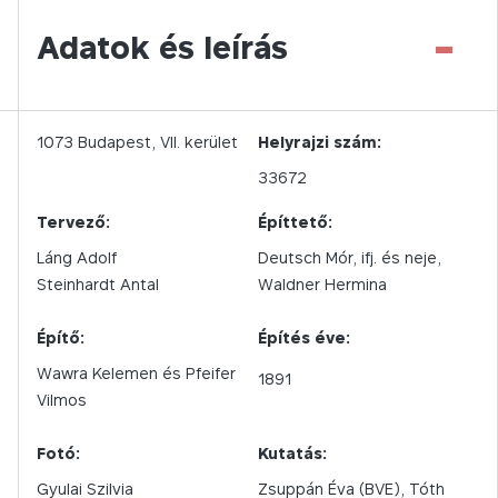
-
Adatok és leírás
1073
Budapest,
VII.
kerület
Helyrajzi szám:
33672
Tervező:
Építtető:
Láng Adolf
Deutsch Mór, ifj. és neje,
Steinhardt Antal
Waldner Hermina
Építő:
Építés éve:
Wawra Kelemen és Pfeifer
1891
Vilmos
Fotó:
Kutatás:
Gyulai Szilvia
Zsuppán Éva (BVE), Tóth