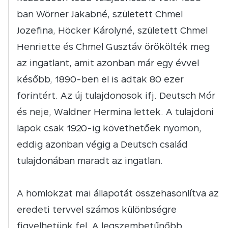
ban Wörner Jakabné, született Chmel
Jozefina, Höcker Károlyné, született Chmel
Henriette és Chmel Gusztáv örökölték meg
az ingatlant, amit azonban már egy évvel
később, 1890-ben el is adtak 80 ezer
forintért. Az új tulajdonosok ifj. Deutsch Mór
és neje, Waldner Hermina lettek. A tulajdoni
lapok csak 1920-ig követhetőek nyomon,
eddig azonban végig a Deutsch család
tulajdonában maradt az ingatlan.
A homlokzat mai állapotát összehasonlítva az
eredeti tervvel számos különbségre
figyelhetünk fel. A legszembetűnőbb