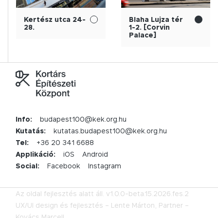
Kertész utca 24-
Blaha Lujza tér
28.
1-2. [Corvin
Palace]
Info:
budapest100@kek.org.hu
Kutatás:
kutatas.budapest100@kek.org.hu
Tel:
+36 20 341 6688
Applikáció:
iOS
Android
Social:
Facebook
Instagram
Az oldal fejlesztés alatt áll.
v1.0.0-beta.15.2026.fes.2
UX/UI design és fejlesztés –
Lente Márton,
Partner –
Kovács Marcell