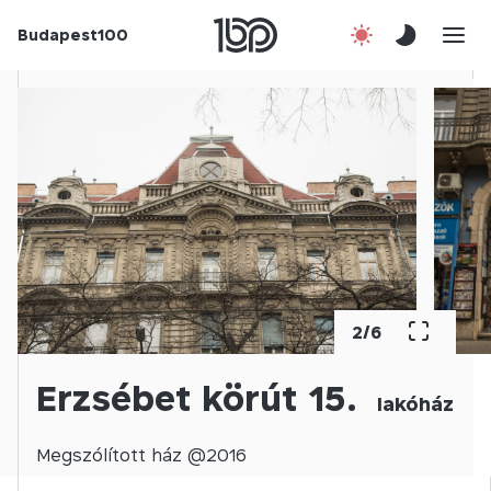
Budapest100
Korábbi évek
Csatlakozz!
Kapcsolat
En
2
/
6
Erzsébet körút 15.
lakóház
Megszólított
ház @
2016