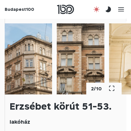
Budapest100
Korábbi évek
Csatlakozz!
Kapcsolat
En
2
/
10
Erzsébet körút 51-53.
lakóház