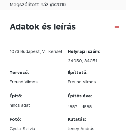
Megszólított
ház @
2016
-
Adatok és leírás
1073
Budapest,
VII.
kerület
Helyrajzi szám:
34050, 34051
Tervező:
Építtető:
Freund Vilmos
Freund Vilmos
Építő:
Építés éve:
nincs adat
1887
- 1888
Fotó:
Kutatás:
Gyulai Szilvia
Jeney András