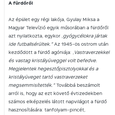
A fürdőről
Az épület egy régi lakója, Gyulay Miksa a
Magyar Televízió egyik műsorában a fürdőről
azt nyilatkozta, egykor „
gyógycélokra jártak
ide futballsérültek.”
Az 1945-ös ostrom után
kezdődött a fürdő agóniája: „
Vastraverzekkel
és vastag kristályüveggel volt befedve.
Megjelentek hegesztőpisztolyokkal és a
kristályüveget tartó vastraverzeket
megsemmisítették.”
Továbbá beszámolt
arról is, hogy az ezt követő évtizedekben
számos elképzelés látott napvilágot a fürdő
hasznosítására: tanfolyam-pincét,