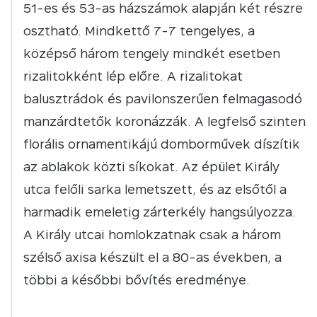
51-es és 53-as házszámok alapján két részre
osztható. Mindkettő 7-7 tengelyes, a
középső három tengely mindkét esetben
rizalitokként lép előre. A rizalitokat
balusztrádok és pavilonszerűen felmagasodó
manzárdtetők koronázzák. A legfelső szinten
florális ornamentikájú domborművek díszítik
az ablakok közti síkokat. Az épület Király
utca felőli sarka lemetszett, és az elsőtől a
harmadik emeletig zárterkély hangsúlyozza.
A Király utcai homlokzatnak csak a három
szélső axisa készült el a 80-as években, a
többi a későbbi bővítés eredménye.