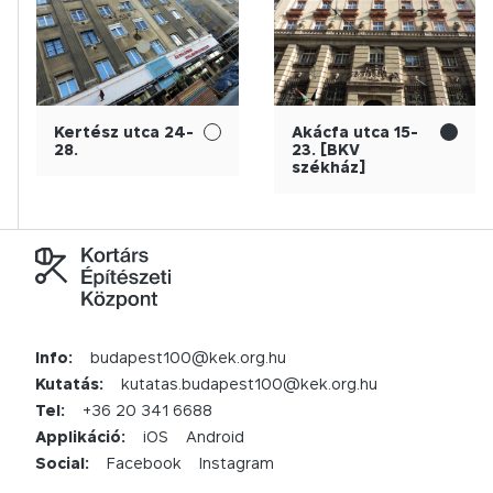
Kertész utca 24-
Akácfa utca 15-
28.
23. [BKV
székház]
Info:
budapest100@kek.org.hu
Kutatás:
kutatas.budapest100@kek.org.hu
Tel:
+36 20 341 6688
Applikáció:
iOS
Android
Social:
Facebook
Instagram