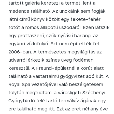
tartott galéria keretezi a termet, lent a
medence található. Az unokáink sem fogják
látni című könyv közölt egy fekete-fehér
fotót a romos állapotú uszodáról. Ezen látszik
egy grottaszerű, szűk nyílású barlang, az
egykori vízkifolyó. Ezt nem építették fel
2006-ban. A természetes megvilágítás az
udvarról érkezik színes üveg födémen
keresztül. A Freund-épületnél a körút alatt
található a vastartalmú gyógyvizet adó kút. A
Royal Spa vezetőjével való beszélgetésem
folytán megtudtam, a városligeti Széchenyi
Gyógyfürdő felé tartó termálvíz ágának egy
ere található meg itt. Ezt az eret néhány éve