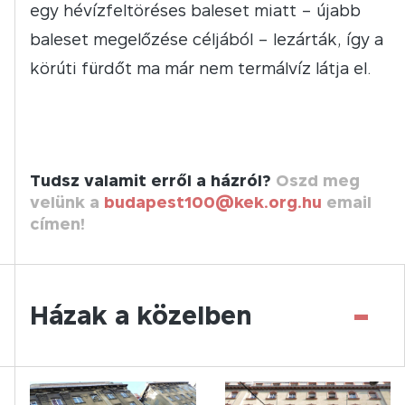
egy hévízfeltöréses baleset miatt – újabb
baleset megelőzése céljából – lezárták, így a
körúti fürdőt ma már nem termálvíz látja el.
Tudsz valamit erről a házról?
Oszd meg
velünk a
budapest100@kek.org.hu
email
címen!
-
Házak a közelben