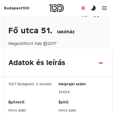
Budapest100
Korábbi évek
1
/
0
Csatlakozz!
Fő utca 51.
lakóház
Kapcsolat
Megszólított
ház @
2017
En
-
Adatok és leírás
1027
Budapest,
II.
kerület
Helyrajzi szám:
14454
Építtető:
Építő:
nincs adat
nincs adat