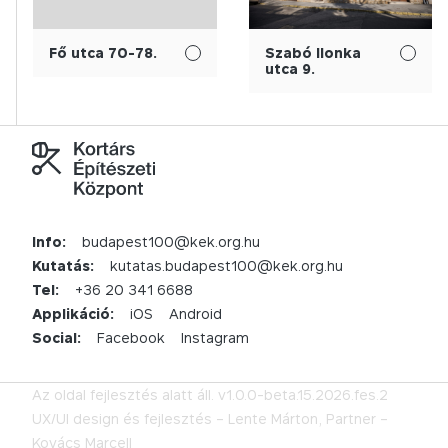
Fő utca 70-78.
Szabó Ilonka
utca 9.
Info:
budapest100@kek.org.hu
Kutatás:
kutatas.budapest100@kek.org.hu
Tel:
+36 20 341 6688
Applikáció:
iOS
Android
Social:
Facebook
Instagram
Az oldal fejlesztés alatt áll.
v1.0.0-beta.15.2026.fes.2
UX/UI design és fejlesztés –
Lente Márton,
Partner –
Kovács Marcell