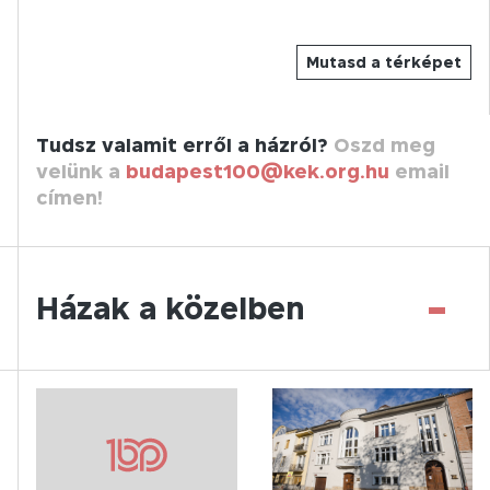
Mutasd a térképet
Tudsz valamit erről a házról?
Oszd meg
velünk a
budapest100@kek.org.hu
email
címen!
-
Házak a közelben