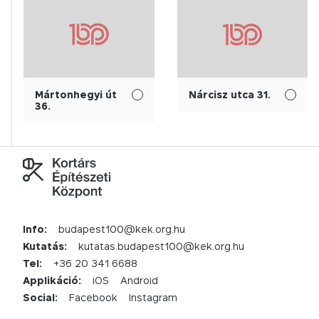
Mártonhegyi út
Nárcisz utca 31.
36.
Info:
budapest100@kek.org.hu
Kutatás:
kutatas.budapest100@kek.org.hu
Tel:
+36 20 341 6688
Applikáció:
iOS
Android
Social:
Facebook
Instagram