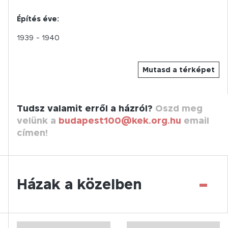
Építés éve:
1939
- 1940
Mutasd a térképet
Tudsz valamit erről a házról?
Oszd meg
velünk a
budapest100@kek.org.hu
email
címen!
-
Házak a közelben