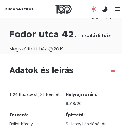
Budapest100
Korábbi évek
1
/
0
Csatlakozz!
Fodor utca 42.
családi ház
Kapcsolat
Megszólított
ház @
2019
En
-
Adatok és leírás
1124
Budapest,
XII.
kerület
Helyrajzi szám:
8519/26
Tervező:
Építtető:
Bálint Károly
Szilassy Lászlóné, dr.