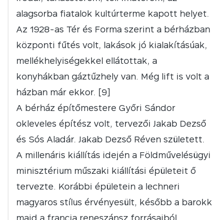
alagsorba fiatalok kultúrterme kapott helyet.
Az 1928-as Tér és Forma szerint a bérházban
központi fűtés volt, lakások jó kialakításúak,
mellékhelyiségekkel ellátottak, a
konyhákban gáztűzhely van. Még lift is volt a
házban már ekkor. [9]
A bérház építőmestere Győri Sándor
okleveles építész volt, tervezői Jakab Dezső
és Sós Aladár. Jakab Dezső Réven született.
A millenáris kiállítás idején a Földművelésügyi
minisztérium műszaki kiállítási épületeit ő
tervezte. Korábbi épületein a lechneri
magyaros stílus érvényesült, később a barokk
majd a francia reneszánsz forrásaiból