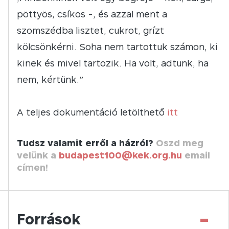
pöttyös, csíkos -, és azzal ment a
szomszédba lisztet, cukrot, grízt
kölcsönkérni. Soha nem tartottuk számon, ki
kinek és mivel tartozik. Ha volt, adtunk, ha
nem, kértünk.”
A teljes dokumentáció letölthető
itt
Tudsz valamit erről a házról?
Oszd meg
velünk a
budapest100@kek.org.hu
email
címen!
-
Források