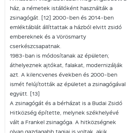
ház, a németek istállóként használták a
zsinagógát. [12] 2000-ben és 2014-ben
emléktáblát állíttattak a házból elvitt zsidó
embereknek és a Vörösmarty
cserkészcsapatnak.
1983-ban is módosítanak az épületen;
áthelyeznek ajtókat, falakat, modernizálják
azt. A kilencvenes években és 2000-ben
ismét felújították az épületet a zsinagógával
együtt. [13]
A zsinagógát és a bérházat is a Budai Zsidó
Hitközség építette, melynek székhelyévé
vált a Frankel zsinagóga. A hitközségnek
olyan gazdagabb tagjai is voltak, akik