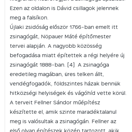
Ezen az oldalon is Dávid csillagok jelennek
meg a falsíkon.
Újlaki zsidóság először 1766-ban emelt itt
zsinagógát, Nöpauer Máté építőmester
tervei alapján. A nagyobb közösség
befogadása miatt építettek a régi helyére új
zsinagógát 1888-ban. [4] A zsinagóga
eredetileg magában, üres telken állt,
vendégfogadók, földszintes házak bennük
hitközségi helyiségek és vágóhíd vette körül.
A terveit Fellner Sándor műépítész
készítette el, amik szinte maradéktalanul
meg is valósultak a zsinagógán. Fellner az
első olyan építészek közép tartozott, akik