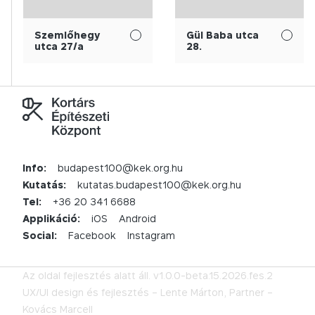
Szemlőhegy
Gül Baba utca
utca 27/a
28.
Info:
budapest100@kek.org.hu
Kutatás:
kutatas.budapest100@kek.org.hu
Tel:
+36 20 341 6688
Applikáció:
iOS
Android
Social:
Facebook
Instagram
Az oldal fejlesztés alatt áll.
v1.0.0-beta.15.2026.fes.2
UX/UI design és fejlesztés –
Lente Márton,
Partner –
Kovács Marcell