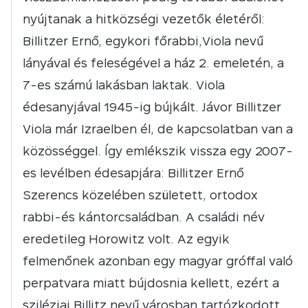
nyújtanak a hitközségi vezetők életéről:
Billitzer Ernő, egykori főrabbi,Viola nevű
lányával és feleségével a ház 2. emeletén, a
7-es számú lakásban laktak. Viola
édesanyjával 1945-ig bújkált. Jávor Billitzer
Viola már Izraelben él, de kapcsolatban van a
közösséggel. Így emlékszik vissza egy 2007-
es levélben édesapjára: Billitzer Ernő
Szerencs közelében született, ortodox
rabbi-és kántorcsaládban. A családi név
eredetileg Horowitz volt. Az egyik
felmenőnek azonban egy magyar gróffal való
perpatvara miatt bújdosnia kellett, ezért a
sziléziai Billitz nevű városban tartózkodott.