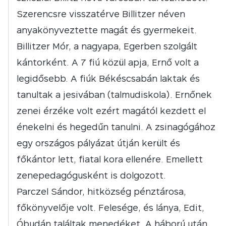
Szerencsre visszatérve Billitzer néven
anyakönyveztette magát és gyermekeit.
Billitzer Mór, a nagyapa, Egerben szolgált
kántorként. A 7 fiú közül apja, Ernő volt a
legidősebb. A fiúk Békéscsabán laktak és
tanultak a jesivában (talmudiskola). Ernőnek
zenei érzéke volt ezért magától kezdett el
énekelni és hegedűn tanulni. A zsinagógához
egy országos pályázat útján került és
főkántor lett, fiatal kora ellenére. Emellett
zenepedagógusként is dolgozott.
Parczel Sándor, hitközség pénztárosa,
főkönyvelője volt. Felesége, és lánya, Edit,
Óbudán találtak menedéket. A háború után