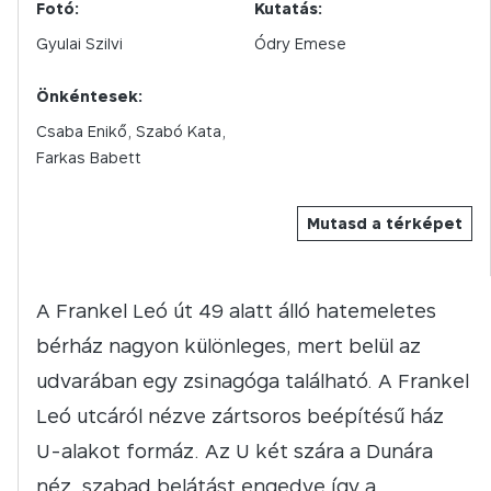
Fotó:
Kutatás:
Gyulai Szilvi
Ódry Emese
Önkéntesek:
Csaba Enikő, Szabó Kata,
Farkas Babett
Mutasd a térképet
A Frankel Leó út 49 alatt álló hatemeletes
bérház nagyon különleges, mert belül az
udvarában egy zsinagóga található. A Frankel
Leó utcáról nézve zártsoros beépítésű ház
U-alakot formáz. Az U két szára a Dunára
néz, szabad belátást engedve így a