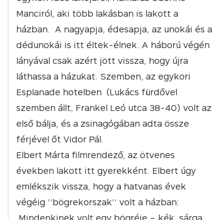
Manciról, aki több lakásban is lakott a
házban. A nagyapja, édesapja, az unokái és a
dédunokái is itt éltek-élnek. A háború végén
lányával csak azért jött vissza, hogy újra
láthassa a házukat. Szemben, az egykori
Esplanade hotelben (Lukács fürdővel
szemben állt, Frankel Leó utca 38-40) volt az
első bálja, és a zsinagógában adta össze
férjével őt Vidor Pál.
Elbert Márta filmrendező, az ötvenes
években lakott itt gyerekként. Elbert úgy
emlékszik vissza, hogy a hatvanas évek
végéig ’’bögrekorszak’’ volt a házban:
„Mindenkinek volt egy bögréje – kék, sárga,