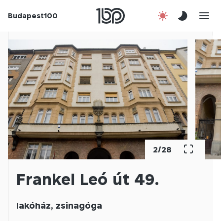
Budapest100
Korábbi évek
Csatlakozz!
Kapcsolat
En
2
/
28
Frankel Leó út 49.
lakóház, zsinagóga