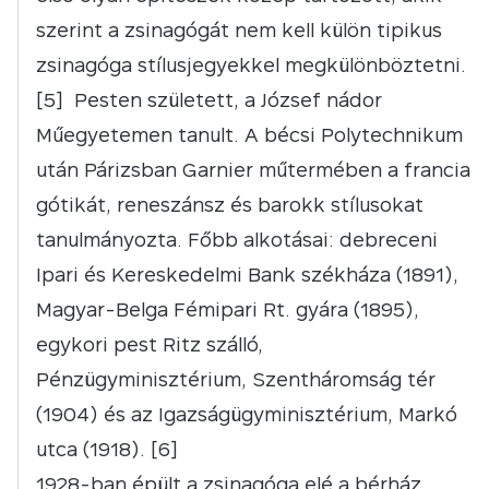
szerint a zsinagógát nem kell külön tipikus
zsinagóga stílusjegyekkel megkülönböztetni.
[5] Pesten született, a József nádor
Műegyetemen tanult. A bécsi Polytechnikum
után Párizsban Garnier műtermében a francia
gótikát, reneszánsz és barokk stílusokat
tanulmányozta. Főbb alkotásai: debreceni
Ipari és Kereskedelmi Bank székháza (1891),
Magyar-Belga Fémipari Rt. gyára (1895),
egykori pest Ritz szálló,
Pénzügyminisztérium, Szentháromság tér
(1904) és az Igazságügyminisztérium, Markó
utca (1918). [6]
1928-ban épült a zsinagóga elé a bérház,