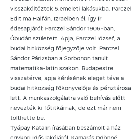
visszaköltöztek 5.emeleti lakásukba. Parczel
Edit ma Haifán, Izraelben él. Így ír
édesapjáról: Parczel Sándor 1906-ban,
Óbudán született. Apja, Parczel József, a
budai hitközség főjegyzője volt. Parczel
Sándor Párizsban a Sorbonon tanult
matematika-latin szakon. Budapestre
visszatérve, apja kérésének eleget téve a
budai hitközség főkönyvelője és pénztárosa
lett. A munkaszolgálatra való behívás előtt
nevezték ki főtitkárnak, de ezt már nem
tölthette be.
Tyápay Katalin írásában beszámolt a ház
egykori idős lakójáról, Kamarás Ödönné