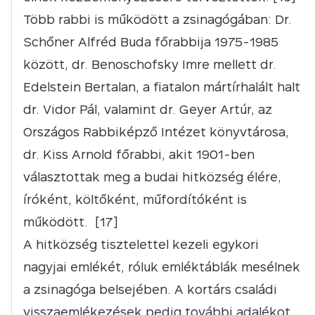
Több rabbi is működött a zsinagógában: Dr.
Schőner Alfréd Buda főrabbija 1975-1985
között, dr. Benoschofsky Imre mellett dr.
Edelstein Bertalan, a fiatalon mártírhalált halt
dr. Vidor Pál, valamint dr. Geyer Artúr, az
Országos Rabbiképző Intézet könyvtárosa,
dr. Kiss Arnold főrabbi, akit 1901-ben
választottak meg a budai hitközség élére,
íróként, költőként, műfordítóként is
működött. [17]
A hitközség tisztelettel kezeli egykori
nagyjai emlékét, róluk emléktáblák mesélnek
a zsinagóga belsejében. A kortárs családi
visszaemlékezések pedig további adalékot