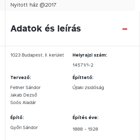
Nyitott
ház @
2017
-
Adatok és leírás
1023
Budapest,
II.
kerület
Helyrajzi szám:
14571/1-2
Tervező:
Építtető:
Fellner Sándor
Újlaki zsidóság
Jakab Dezső
Soós Aladár
Építő:
Építés éve:
Győri Sándor
1888
- 1928