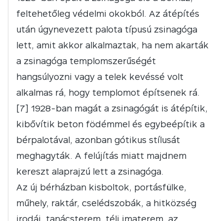
feltehetőleg védelmi okokból. Az átépítés
után úgynevezett palota típusú zsinagóga
lett, amit akkor alkalmaztak, ha nem akarták
a zsinagóga templomszerűségét
hangsúlyozni vagy a telek kevéssé volt
alkalmas rá, hogy templomot építsenek rá.
[7] 1928-ban magát a zsinagógát is átépítik,
kibővítik beton födémmel és egybeépítik a
bérpalotával, azonban gótikus stílusát
meghagyták. A felújítás miatt majdnem
kereszt alaprajzú lett a zsinagóga.
Az új bérházban kisboltok, portásfülke,
műhely, raktár, cselédszobák, a hitközség
irodái, tanácsterem, téli imaterem, az