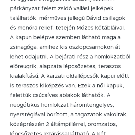
párkányzat felett zsidó vallási jelképek
találhatók: mérműves jellegű Dávid csillagok
és menóra relief, tetején Mózes kőtábláival.
A kapun belépve szemben látható maga a
zsinagóga, amihez kis oszlopcsarnokon át
lehet odajutni. A bejárati rész a homlokzatból
előreugrik, alapzata lépcsőzetes, teraszos
kialakítású. A karzati oldallépcsők kapui előtt
is teraszos kiképzés van. Ezek a női kapuk,
felettük csúcsíves ablakok láthatók. A
neogótikus homlokzat háromtengelyes,
nyerstéglával borított, a tagozatok vakoltak,
középrészén 2 áltámpillérrel, oromzatos,
lépcsőzetes lezárással látható. A két