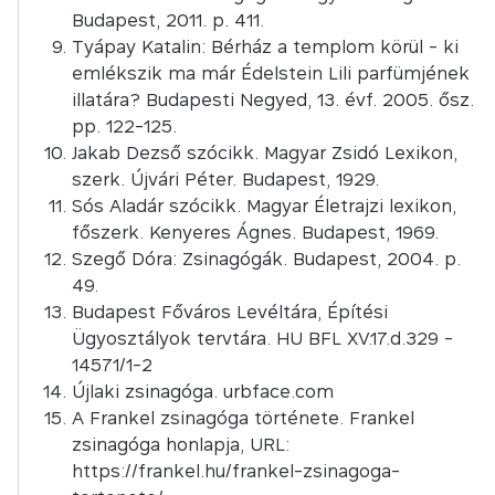
Budapest, 2011. p. 411.
Tyápay Katalin: Bérház a templom körül - ki
emlékszik ma már Édelstein Lili parfümjének
illatára? Budapesti Negyed, 13. évf. 2005. ősz.
pp. 122-125.
Jakab Dezső szócikk. Magyar Zsidó Lexikon,
szerk. Újvári Péter. Budapest, 1929.
Sós Aladár szócikk. Magyar Életrajzi lexikon,
főszerk. Kenyeres Ágnes. Budapest, 1969.
Szegő Dóra: Zsinagógák. Budapest, 2004. p.
49.
Budapest Főváros Levéltára, Építési
Ügyosztályok tervtára. HU BFL XV.17.d.329 -
14571/1-2
Újlaki zsinagóga. urbface.com
A Frankel zsinagóga története. Frankel
zsinagóga honlapja, URL:
https://frankel.hu/frankel-zsinagoga-