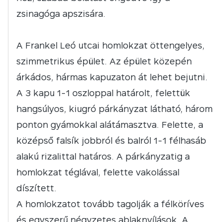
zsinagóga apszisára.
A Frankel Leó utcai homlokzat öttengelyes,
szimmetrikus épület. Az épület közepén
árkádos, hármas kapuzaton át lehet bejutni.
A 3 kapu 1-1 oszloppal határolt, felettük
hangsúlyos, kiugró párkányzat látható, három
ponton gyámokkal alátámasztva. Felette, a
középső falsík jobbról és balról 1-1 félhasáb
alakú rizalittal határos. A párkányzatig a
homlokzat téglával, felette vakolással
díszített.
A homlokzatot tovább tagolják a félköríves
és egyszerű négyzetes ablaknyílások. A