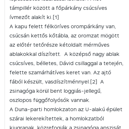
támpillér között a főpárkány csúcsíves
ívmezőt alakít ki.[1]
A kapu felett félköríves orompárkány van,
csúcsán kettős kőtábla, az oromzat mögött
az előtér tetőrésze kétoldalt mérműves
ablakokkal díszített. A középső nagy ablak
csúcsíves, bélletes, Dávid csillaggal a tetején,
felette szamárhátíves keret van. Az ajtó
fából készült, vasdíszítménnyel.[2] A
zsinagóga körül bent loggiás-jellegű,
oszlopos függőfolyósók vannak.
A Duna-parti homlokzaton az U-alakú épület
szárai lekerekítettek, a homlokzatból
kiugranak, közrefogják a zsinagóga apszisát.