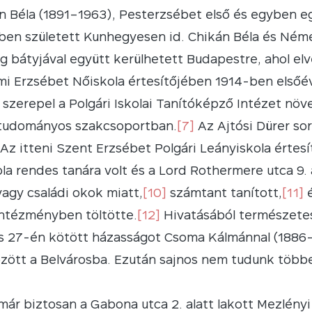
kán Béla (1891–1963), Pesterzsébet első és egyben 
ben született Kunhegyesen id. Chikán Béla és Ném
eg bátyjával együtt kerülhetett Budapestre, ahol e
lami Erzsébet Nőiskola értesítőjében 1914-ben elsőé
 szerepel a Polgári Iskolai Tanítóképző Intézet nö
tudományos szakcsoportban.
[7]
Az Ajtósi Dürer s
. Az itteni Szent Erzsébet Polgári Leányiskola érte
la rendes tanára volt és a Lord Rothermere utca 9. a
agy családi okok miatt,
[10]
számtant tanított,
[11]
é
ntézményben töltötte.
[12]
Hivatásából természetes
us 27-én kötött házasságot Csoma Kálmánnal (188
özött a Belvárosba. Ezután sajnos nem tudunk többet
ár biztosan a Gabona utca 2. alatt lakott Mezlény