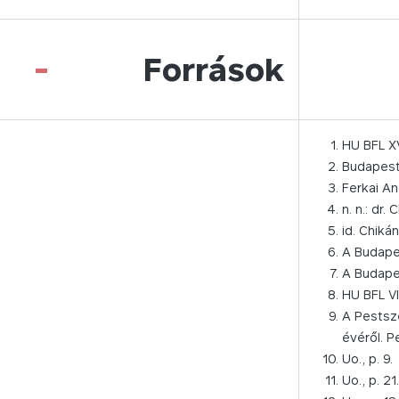
-
Források
HU BFL X
Budapest
Ferkai An
n. n.: dr
id. Chikán
A Budapes
A Budapes
HU BFL VII
A Pestsze
évéről. P
Uo., p. 9.
Uo., p. 21.