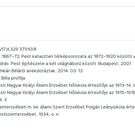
V.17.d.329 37910/8
 1867–72. Pest kataszteri térképsorozata az 1872–1920 közötti v
drás: Pest építészete a két világháború között. Budapest, 2001
. Chikán Béláról anekdotáztak, 2014. 03. 13.
 Béla profilja
ti Magyar Királyi Állami Erzsébet Nőiskola értesítője az 1913-14. i
ti Magyar Királyi Állami Erzsébet Nőiskola értesítője az 1915-1916. 
I. 3
nterzsébeti m. kir. állami Szent Erzsébet Polgári Leányiskola értes
estszenterzsébet, 1934, o. n.