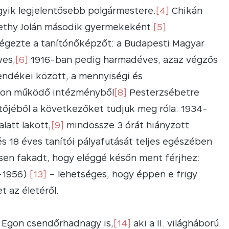
egyik legjelentősebb polgármestere.
[4]
Chikán
ethy Jolán második gyermekeként.
[5]
lvégezte a tanítónőképzőt: a Budapesti Magyar
ves,
[6]
1916-ban pedig harmadéves, azaz végzős
vendékei között, a mennyiségi és
oron működő intézményből
[8]
Pesterzsébetre
sítőjéből a következőket tudjuk meg róla: 1934-
latt lakott,
[9]
mindössze 3 órát hiányzott
s 18 éves tanítói pályafutását teljes egészében
en fakadt, hogy eléggé későn ment férjhez:
6–1956)
[13]
– lehetséges, hogy éppen e frigy
 az életéről.
i Egon csendőrhadnagy is,
[14]
aki a II. világháború