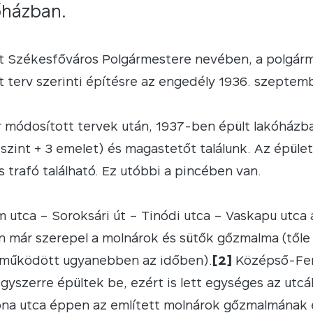
őházban.
 Székesfőváros Polgármestere nevében, a polgármest
 terv szerinti építésre az engedély 1936. szeptem
 módosított tervek után, 1937-ben épült lakóházban
zint + 3 emelet) és magastetőt találunk. Az épületbe
 trafó található. Ez utóbbi a pincében van.
m utca – Soroksári út – Tinódi utca – Vaskapu utca á
 már szerepel a molnárok és sütők gőzmalma (tőle kö
működött ugyanebben az időben).
[2]
Középső-Fer
egyszerre épültek be, ezért is lett egységes az utc
na utca éppen az említett molnárok gőzmalmának e