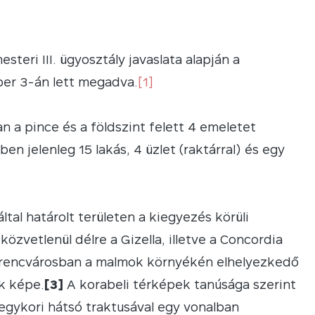
eri III. ügyosztály javaslata alapján a
ber 3-án lett megadva.
[1]
 a pince és a földszint felett 4 emeletet
n jelenleg 15 lakás, 4 üzlet (raktárral) és egy
ltal határolt területen a kiegyezés körüli
zvetlenül délre a Gizella, illetve a Concordia
encvárosban a malmok környékén elhelyezkedő
ák képe.
[3]
A korabeli térképek tanúsága szerint
gykori hátsó traktusával egy vonalban