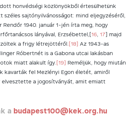
adott honvédségi közlönyökből értesülhetünk
széles sajtónyilvánosságot: mind eljegyzéséről,
 Rendőr 1940. január 1-jén írta meg, hogy
rfőrtanácsos lányával, Erzsébettel,[
16
,
17
] majd
ltek a frigy létrejöttéről.
[18]
Az 1943-as
linger Róbertnét is a Gabona utcai lakásban
otok miatt alakult így.
[19]
Reméljük, hogy miután
 kavarták fel Mezlényi Egon életét, amiről
 elvesztette a jogosítványát, amit emiatt
nk a
budapest100@kek.org.hu