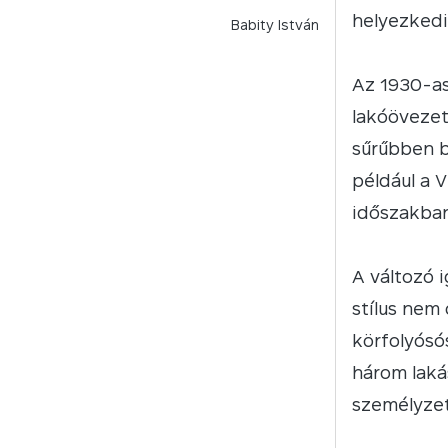
helyezkedi
Babity István
Az 1930-as
lakóövezet
sűrűbben b
például a 
időszakban
A változó 
stílus nem
körfolyósó
három lakás
személyzet