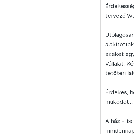
Érdekesség
tervező We
Utólagosan 
alakította
ezeket egy
Vállalat. 
tetőtéri la
Érdekes, h
működött, k
A ház – tel
mindennapj