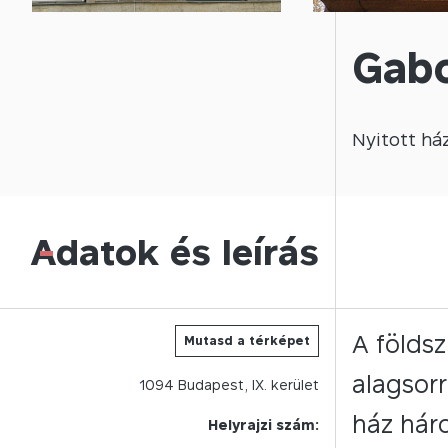
Gabo
Nyitott
há
Adatok és leírás
-
A földsz
Mutasd a térképet
alagsorr
1094
Budapest,
IX.
kerület
ház háro
Helyrajzi szám: