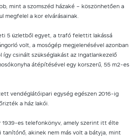
ebb, mint a szomszéd házaké – köszönhetően a
l megfelel a kor elvárásainak.
 5 üzletből egyet, a trafó felettit lakássá
mángorló volt, a mosógép megjelenésével azonban
gy csinált szükséglakást az Ingatlankezelő
 mosókonyha átépítésével egy korszerű, 55 m2-es
ezett vendéglátóipari egység egészen 2016-ig
rizték a ház lakói.
y 1939-es telefonkönyv, amely szerint itt élte
i tanítónő, akinek nem más volt a bátyja, mint