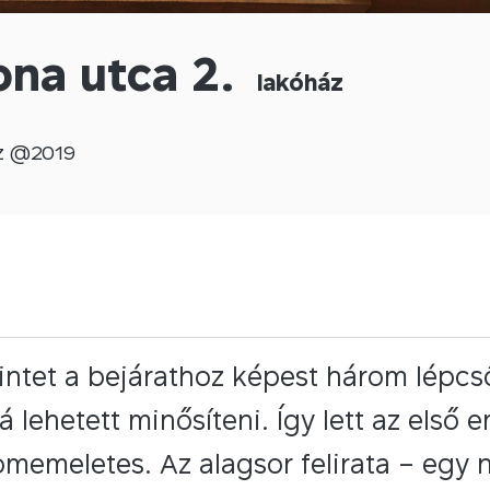
na utca 2.
lakóház
z @
2019
intet a bejárathoz képest három lépcső
á lehetett minősíteni. Így lett az első
memeletes. Az alagsor felirata – egy n