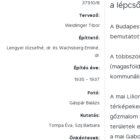
37910/8
a lépcs
Tervező:
Weidlinger Tibor
A Budapest
bemutatott
Építtető:
Lengyel Józsefné, dr. és Wachsberg Emilné,
dr.
A többször
(magasfölds
Építés éve:
kommunális
1935
- 1937
Fotó:
A mai Lilio
Gáspár Balázs
térképeken
Kutatás:
gőzmalom 
Tompa Éva, Szij Barbara
területek 
a mai Gabo
Önkéntesek: