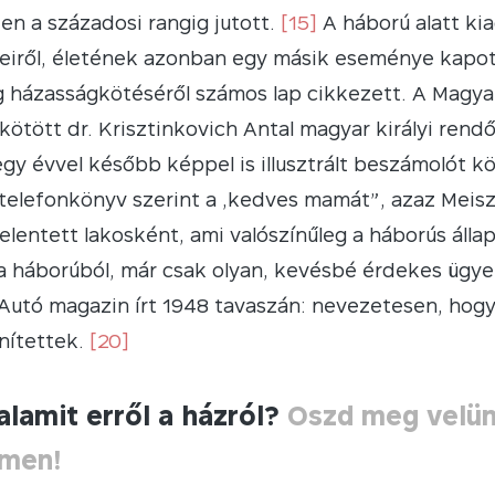
zen a századosi rangig jutott.
[15]
A háború alatt ki
eiről, életének azonban egy másik eseménye kapott 
 házasságkötéséről számos lap cikkezett. A Magyar
kötött dr. Krisztinkovich Antal magyar királyi rendő
y évvel később képpel is illusztrált beszámolót közö
telefonkönyv szerint a „kedves mamát”, azaz Meisz
jelentett lakosként, ami valószínűleg a háborús állap
 a háborúból, már csak olyan, kevésbé érdekes ügyek
 Autó magazin írt 1948 tavaszán: nevezetesen, hogy
nítettek.
[20]
alamit erről a házról?
Oszd meg velü
ímen!