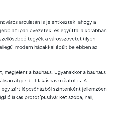
cváros arculatán is jelentkeztek: ahogy a
jjebb az ipari övezetek, és egyúttal a korábban
 szellősebbé tegyék a városszövetet (ilyen
 jellegű, modern házakkal épült be ebben az
ket, megjelent a bauhaus. Ugyanakkor a bauhaus
lisan átgondolt lakáshasználatot is. A
l egy zárt lépcsőházból szintenként jellemzően
lgáló lakás prototípusává: két szoba, hall,