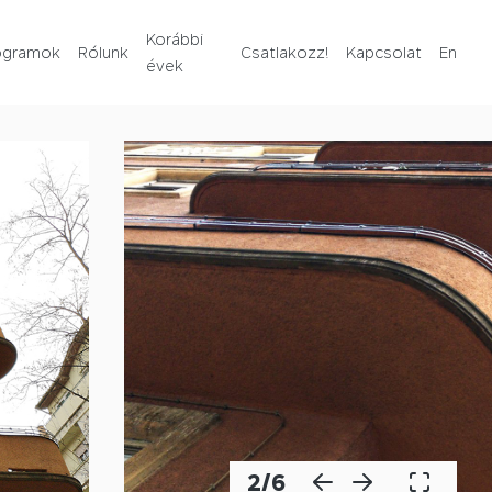
Rólunk
Korábbi
ogramok
Rólunk
Csatlakozz!
Kapcsolat
En
évek
Korábbi évek
Csatlakozz!
Kapcsolat
En
2
/
6