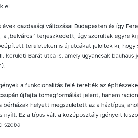
k el.
 évek gazdasági változásai Budapesten és így Feren
, a „belváros” terjeszkedett, úgy szorultak egyre ki
eépített területeken is új utcákat jelöltek ki, hogy
VII. kerületi Barát utca is, amely ugyancsak bauhaus
).
igények a funkcionalitás felé terelték az építésze
 csupán újfajta tömegformálást jelent, hanem racioná
s bérházak helyett megszületett az a háztípus, aho
 nyílt. Ez a típus vált a középosztály igényeit kiszo
i szoba.