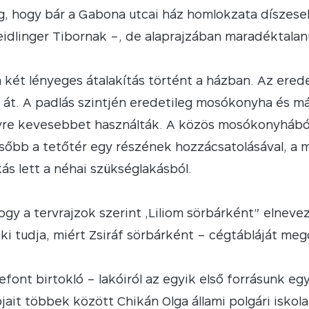
, hogy bár a Gabona utcai ház homlokzata díszes
idlinger Tibornak –, de alaprajzában maradéktalanu
két lényeges átalakítás történt a házban. Az eredeti
k át. A padlás szintjén eredetileg mosókonyha és 
re kevesebbet használták. A közös mosókonyhából í
Később a tetőtér egy részének hozzácsatolásával, a
kás lett a néhai szükséglakásból.
ogy a tervrajzok szerint „Liliom sörbárként” elnev
i tudja, miért Zsiráf sörbárként – cégtábláját megő
efont birtokló – lakóiról az egyik első forrásunk eg
ait többek között Chikán Olga állami polgári iskola