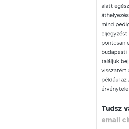
alatt egés
áthelyezés
mind pedig
eljegyzést 
pontosan eg
budapesti 
találjuk be
visszatért
például az
érvénytele
Tudsz v
email c