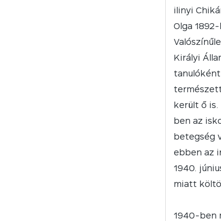
ilinyi Chi
Olga 1892-
Valószínűl
Királyi Ál
tanulóként
természet
került ő is
ben az isko
betegség v
ebben az i
1940. júni
miatt költ
1940-ben m