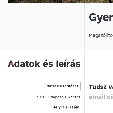
Gyer
Megszólíto
Adatok és leírás
-
Tudsz v
Mutasd a térképet
email c
1026
Budapest,
II.
kerület
Helyrajzi szám: