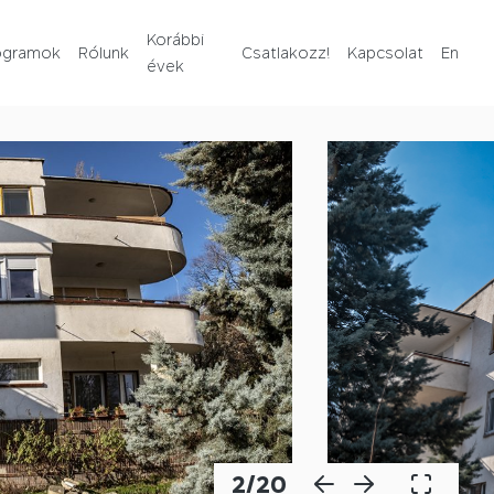
Rólunk
Korábbi
ogramok
Rólunk
Csatlakozz!
Kapcsolat
En
évek
Korábbi évek
Csatlakozz!
Kapcsolat
En
2
/
20