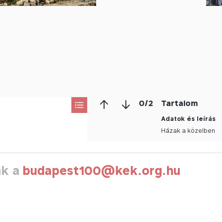
0
/
2
Tartalom
Adatok és leírás
Házak a közelben
nk a
budapest100@kek.org.hu