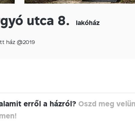
gyó utca 8.
lakóház
tt
ház @
2019
alamit erről a házról?
Oszd meg velü
ímen!