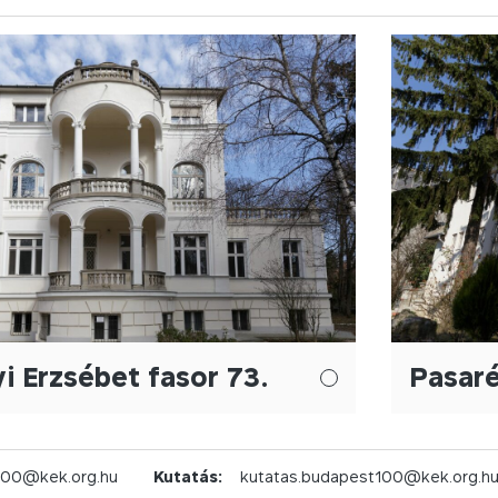
yi Erzsébet fasor 73.
Pasaré
100@kek.org.hu
Kutatás:
kutatas.budapest100@kek.org.h