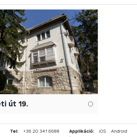
ti út 19.
u
Tel:
+36 20 341 6688
Applikáció:
iOS
Android