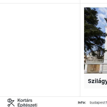
Szilág
Info:
budapest