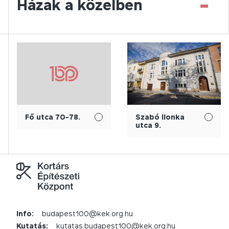
-
Házak a közelben
Fő utca 70-78.
Szabó Ilonka
utca 9.
Info:
budapest100@kek.org.hu
Kutatás:
kutatas.budapest100@kek.org.hu