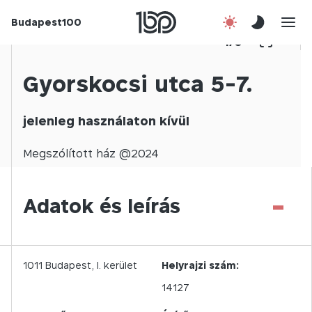
Budapest100
Korábbi évek
1
/
0
Csatlakozz!
Gyorskocsi utca 5-7.
Kapcsolat
jelenleg használaton kívül
En
Megszólított
ház @
2024
-
Adatok és leírás
1011
Budapest,
I.
kerület
Helyrajzi szám:
14127