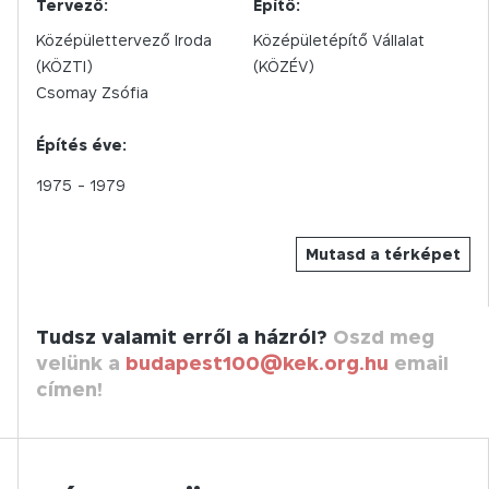
Tervező:
Építő:
Középülettervező Iroda
Középületépítő Vállalat
(KÖZTI)
(KÖZÉV)
Csomay Zsófia
Építés éve:
1975
- 1979
Mutasd a térképet
Tudsz valamit erről a házról?
Oszd meg
velünk a
budapest100@kek.org.hu
email
címen!