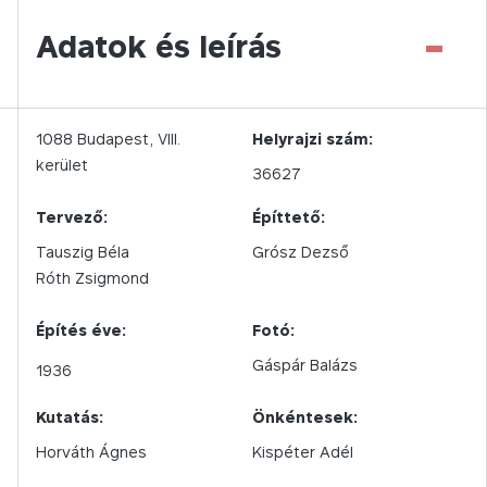
-
Adatok és leírás
1088
Budapest,
VIII.
Helyrajzi szám:
kerület
36627
Tervező:
Építtető:
Tauszig Béla
Grósz Dezső
Róth Zsigmond
Építés éve:
Fotó:
Gáspár Balázs
1936
Kutatás:
Önkéntesek:
Horváth Ágnes
Kispéter Adél