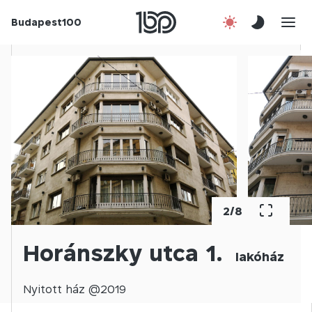
Budapest100
Korábbi évek
Csatlakozz!
Kapcsolat
En
2
/
8
Horánszky utca 1.
lakóház
Nyitott
ház @
2019