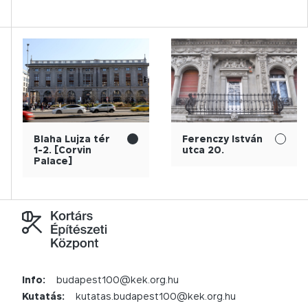
Blaha Lujza tér
Ferenczy István
1-2. [Corvin
utca 20.
Palace]
Info:
budapest100@kek.org.hu
Kutatás:
kutatas.budapest100@kek.org.hu