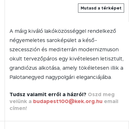
Mutasd a térképet
A máig kiváló lakóközösséggel rendelkező
négyemeletes saroképület a késő-
szecesszión és mediterrán modernizmuson
okult tervezőpáros egy kivételesen letisztult,
grandiózus alkotása, amely tökéletesen illik a
Palotanegyed nagypolgári eleganciájába.
Tudsz valamit erről a házról?
Oszd meg
velünk a
budapest100@kek.org.hu
email
címen!