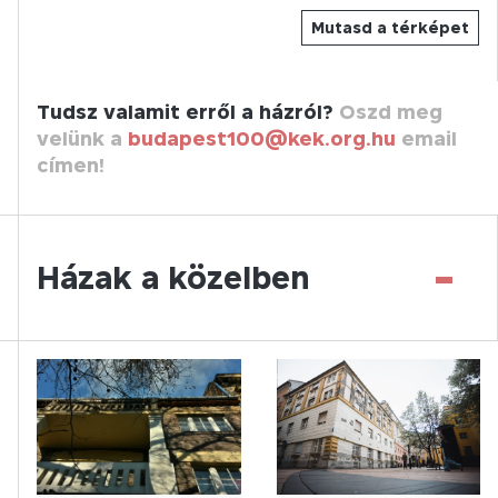
Mutasd a térképet
Tudsz valamit erről a házról?
Oszd meg
velünk a
budapest100@kek.org.hu
email
címen!
-
Házak a közelben