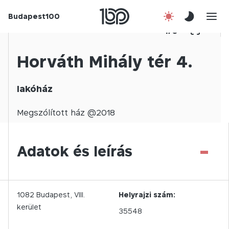
Budapest100
Korábbi évek
1
/
0
Csatlakozz!
Horváth Mihály tér 4.
Kapcsolat
lakóház
En
Megszólított
ház @
2018
-
Adatok és leírás
1082
Budapest,
VIII.
Helyrajzi szám:
kerület
35548