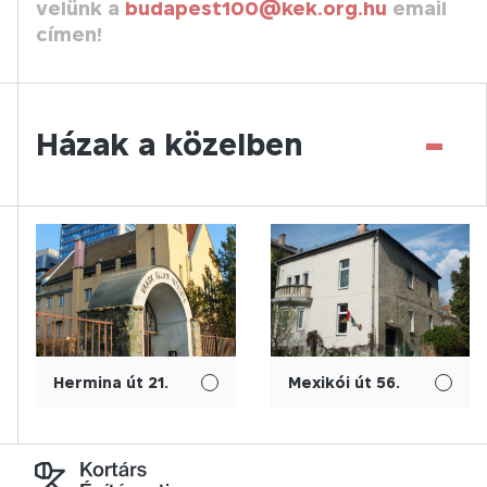
velünk a
budapest100@kek.org.hu
email
címen!
-
Házak a közelben
Hermina út 21.
Mexikói út 56.