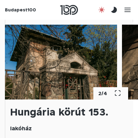
Budapest100
Korábbi évek
Csatlakozz!
Kapcsolat
En
2
/
4
Hungária körút 153.
lakóház