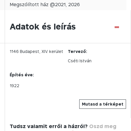
Megszólított
ház @
2021
,
2026
-
Adatok és leírás
1146
Budapest,
XIV.
kerület
Tervező:
Cséti István
Építés éve:
1922
Mutasd a térképet
Tudsz valamit erről a házról?
Oszd meg