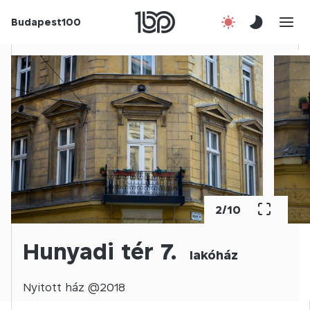
Budapest100
Korábbi évek
Csatlakozz!
Kapcsolat
En
2
/
10
Hunyadi tér 7.
lakóház
Nyitott
ház @
2018