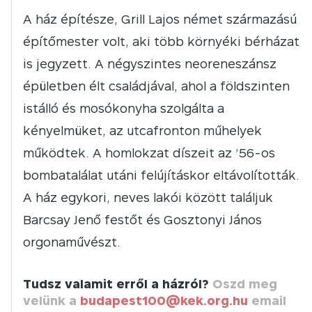
A ház építésze, Grill Lajos német származású
építőmester volt, aki több környéki bérházat
is jegyzett. A négyszintes neoreneszánsz
épületben élt családjával, ahol a földszinten
istálló és mosókonyha szolgálta a
kényelmüket, az utcafronton műhelyek
működtek. A homlokzat díszeit az ’56-os
bombatalálat utáni felújításkor eltávolították.
A ház egykori, neves lakói között találjuk
Barcsay Jenő festőt és Gosztonyi János
orgonaművészt.
Tudsz valamit erről a házról?
Oszd meg
velünk a
budapest100@kek.org.hu
email