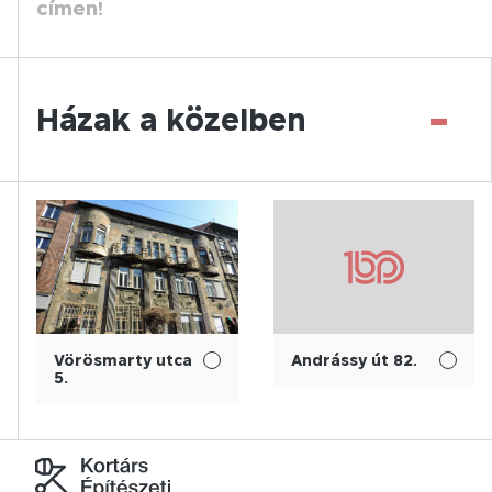
címen!
-
Házak a közelben
Vörösmarty utca
Andrássy út 82.
5.